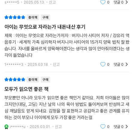
s*****5
2025.05.13.
신고
0
댓글
0
모없는 사
종이책
구매
아이는 무엇으로 자라는가 내돈내산 후기
제목 : 아이는 무엇으로 자라는가저자 : 버지니아 사티어 저자 / 강유리 역
음후기 : 세계적 가족 심리학자 버지니아 사티어의 15가지 양육 법칙 잘 봤
습니다. 자녀를 올바르게 양육해야겠다는 생각과 많이 안아줘야겠다는 생
각이 들었습니다
1*******3
2025.03.18.
신고
0
댓글
0
종이책
구매
모두가 읽으면 좋은 책
부모뿐만 아니라 모두가 읽으면 좋은 책인거 같아요. 저희 아이들은 많이
크지만(대딩, 고딩) 지난 날의 나의 육아 방법도 돌이켜보며 반성하고 새
삼 깨달음도 얻게 되네요. 감정을 잘 표현하고 공감하고 좋은 관계를 유지
하는 것이 부모나 아이에게 모두 가장 좋은 거라는걸.
i******u
2025.03.01.
신고
0
댓글
0