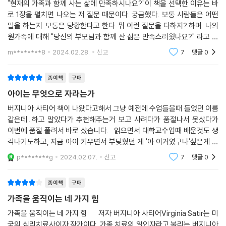
"현재의 가족과 함께 사는 삶에 만족하시나요?"이 책을 선택한 이유는 바
로 1장을 펼치면 나오는 저 질문 때문이다. 궁금했다. 보통 사람들은 어떤
말을 하는지. 보통은 당황한다고 한다. 뭐 이런 질문을 다하지? 하며. 나의
원가족에 대해 "당신의 부모님과 함께 산 삶은 만족스러웠나요?" 라고 물
어본다면 나의 대답은 하나다. "아니요, 다시 돌아가고 싶지 않아요."이렇
m********8
2024.02.28.
신고
7
댓글
0
게 말한다면,
종이책
구매
아이는 무엇으로 자라는가
버지니아 사티어 책이 나왔다고해서 그냥 예전에 수업들을때 들었던 이름
같은데...하고 말았다가 추천해주는거 보고 사려다가 품절나서 못샀다가
이번에 품절 풀려서 바로 샀습니다. 읽으면서 대학교수업때 배운것도 생
각나기도하고, 지금 아이 키우면서 부딪혔던 게 '아 이거였구나'싶은게 한
두개가 아니었어요. 생각해보면 버지니아 사티어책이 이제서야 한국에
p********g
2024.02.07.
신고
7
댓글
0
출간됐다는
종이책
구매
가족을 움직이는 네 가지 힘
가족을 움직이는 네 가지 힘 저자 버지니아 사티어Virginia Satir는 미
국의 심리치료사이자 작가이다. 가족 치료의 일인자라고 불리는 버지니아