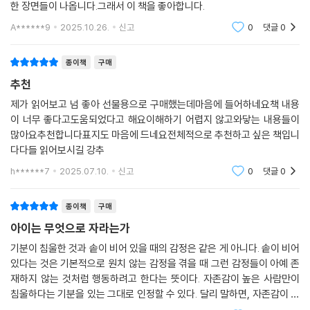
한 장면들이 나옵니다.그래서 이 책을 좋아합니다.
A******9
2025.10.26.
신고
0
댓글
0
종이책
구매
추천
제가 읽어보고 넘 좋아 선물용으로 구매했는데마음에 들어하네요책 내용
이 너무 좋다고도움되었다고 해요이해하기 어렵지 않고와닿는 내용들이
많아요추천합니다표지도 마음에 드네요전체적으로 추천하고 싶은 책입니
다다들 읽어보시길 강추
h******7
2025.07.10.
신고
0
댓글
0
종이책
구매
아이는 무엇으로 자라는가
기분이 침울한 것과 솥이 비어 있을 때의 감정은 같은 게 아니다. 솥이 비어
있다는 것은 기본적으로 원치 않는 감정을 겪을 때 그런 감정들이 아예 존
재하지 않는 것처럼 행동하려고 한다는 뜻이다. 자존감이 높은 사람만이
침울하다는 기분을 있는 그대로 인정할 수 있다. 달리 말하면, 자존감이 높
은 사람들도 침울해질 수 있다. 하지만 기분이 침울하다고 해서 자신을 쓸