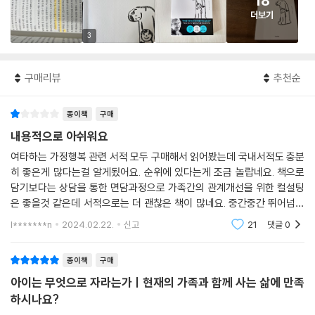
18
더보기
3
구매리뷰
추천순
종이책
구매
내용적으로 아쉬워요
여타하는 가정행복 관련 서적 모두 구매해서 읽어봤는데 국내서적도 충분
히 좋은게 많다는걸 알게됬어요. 순위에 있다는게 조금 놀랍네요. 책으로
담기보다는 상담을 통한 면담과정으로 가족간의 관계개선을 위한 컬설팅
은 좋을것 같은데 서적으로는 더 괜찮은 책이 많네요. 중간중간 뛰어넘었
습니다. 주관적일수 있겠지만 전혀 도움이 되질 않았습니다. 150자 채우기
l*******n
2024.02.22.
신고
21
댓글
0
왜이렇게 어렵나요.
종이책
구매
아이는 무엇으로 자라는가ㅣ현재의 가족과 함께 사는 삶에 만족
하시나요?