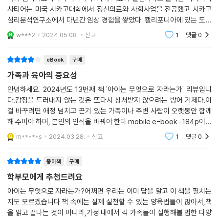
사티어는 미국 시카고대학에서 정신의료와 사회사업을 전공했고 시카고
심리분석연구소에서 다년간 임상 경험을 쌓았다. 캘리포니아에 있는 도시
팔로 알토에 정신건강연구소를 설립했으며, 세계 최초로 가족 치료 훈련
w***2
2024.05.08.
신고
1
댓글
0
프로그램을 만들어
eBook
구매
가족과 육아의 중요성
안녕하세요. 2024년도 13번째 책 '아이는 무엇으로 자라는가' 리뷰입니
다.감정을 드러내지 않는 것은 또다시 상처받지 않으려는 방어 기제다.이
걸 바꾸려면 애정 넘치고 끈기 있는 가족이나 주변 사람이 오랫동안 함께
해 주어야 하며, 본인의 인식을 바꿔야 한다.mobile e-book : 184p여자
들의 희망은 대체로 세상 모든 사람 중에서 자신만을 사랑하고 존중하고
m*****s
2024.03.28.
신고
1
댓글
0
아껴주며, 함께 대화하는
종이책
구매
학부모에게 추천드려요
아이는 무엇으로 자라는가?어쩌면 우리는 이미 답을 알고 이 책을 펼치는
지도 모르겠습니다.책 속에는 실제 실천할 수 있는 양육법들이 많아서,책
을 읽고 끝나는 것이 아니라,가정 내에서 각 가족들이 실행해볼 법한 다양