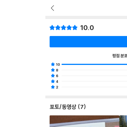
10.0
평점 분
10
8
6
4
2
포토/동영상 (7)