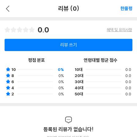
리뷰 (0)
한줄평
0.0
혜택 및 유의사항
리뷰 쓰기
평점 분포
연령대별 평균 점수
10
0%
10대
0.0
8
0%
20대
0.0
6
0%
30대
0.0
4
0%
40대
0.0
2
0%
50대
0.0
등록된 리뷰가 없습니다!