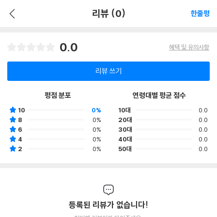
리뷰 (0)
한줄평
0.0
혜택 및 유의사항
리뷰 쓰기
평점 분포
연령대별 평균 점수
10
0%
10대
0.0
8
0%
20대
0.0
6
0%
30대
0.0
4
0%
40대
0.0
2
0%
50대
0.0
등록된 리뷰가 없습니다!