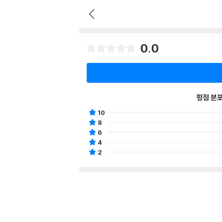
0.0
평점 분
10
8
6
4
2