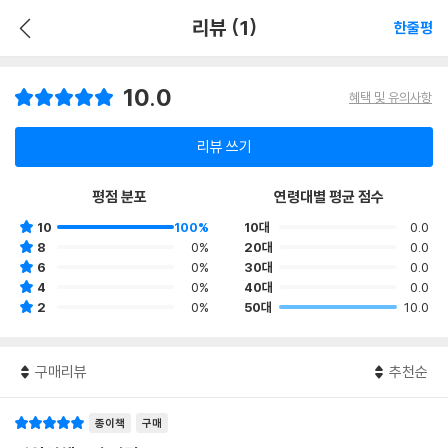
리뷰 (1)
한줄평
10.0
혜택 및 유의사항
리뷰 쓰기
평점 분포
연령대별 평균 점수
10
100%
10대
0.0
8
0%
20대
0.0
6
0%
30대
0.0
4
0%
40대
0.0
2
0%
50대
10.0
구매리뷰
추천순
종이책
구매