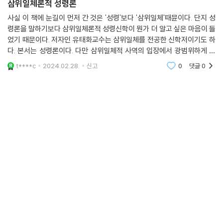
삼위일체론적 성령론
사실 이 책에 눈길이 먼저 간 것은 '성령'보다 '삼위일체'때뮨이다. 단지 성
령론을 말하기보다 삼위일체론적 성령신학이 뭔가 더 알고 싶은 마음이 들
었기 때문이다. 저자인 유태화교수는 삼위일체를 전공한 신학저이기도 하
다. 본서는 성령론이다. 다만 삼위일체적 사역의 입장에서 광범위하게 설
명하고 있다. 그런 점에서 색다르다고 볼 수 있다. 충분히 흥미롭다
t****c
2024.02.28.
신고
0
댓글
0