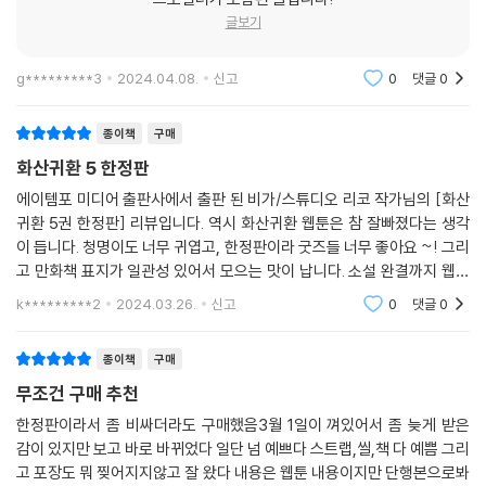
글보기
g*********3
2024.04.08.
신고
0
댓글
0
종이책
구매
화산귀환 5 한정판
에이템포 미디어 출판사에서 출판 된 비가/스튜디오 리코 작가님의 [화산
귀환 5권 한정판] 리뷰입니다. 역시 화산귀환 웹툰은 참 잘빠졌다는 생각
이 듭니다. 청명이도 너무 귀엽고, 한정판이라 굿즈들 너무 좋아요 ~! 그리
고 만화책 표지가 일관성 있어서 모으는 맛이 납니다. 소설 완결까지 웹툰
도 쭈욱 엎어지지 않고 계속 나왔으면 좋겠어요. 정말 소장가치 백프로.
k*********2
2024.03.26.
신고
0
댓글
0
종이책
구매
무조건 구매 추천
한정판이라서 좀 비싸더라도 구매했음3월 1일이 껴있어서 좀 늦게 받은
감이 있지만 보고 바로 바뀌었다 일단 넘 예쁘다 스트랩,씰,책 다 예쁨 그리
고 포장도 뭐 찢어지지않고 잘 왔다 내용은 웹툰 내용이지만 단행본으로봐