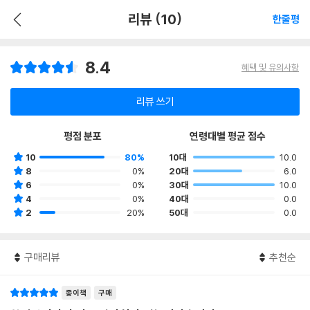
리뷰 (10)
한줄평
8.4
혜택 및 유의사항
리뷰 쓰기
평점 분포
연령대별 평균 점수
10
80%
10대
10.0
8
0%
20대
6.0
6
0%
30대
10.0
4
0%
40대
0.0
2
20%
50대
0.0
구매리뷰
추천순
종이책
구매