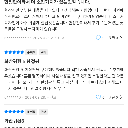
한정판이라서 더 소장가치가 있는것같습니다.
화산귀환 앞부분 내용을 재미있다고 생각하는 사람입니다. 그런데 이번에
한정판으로 스티커까지 준다고 되어있어서 구매하게되었습니다. 스티커
디자인이 아주 귀엽게 잘된것같습니다. 한정판이라서 추가로 들어있는 굿
즈들을 구경하는 재미가 있습니다.
b**********e
2025.02.02.
신고
0
댓글
0
종이책
구매
화산귀환 5 한정판
화산귀환 5 한정판을 구매해보았습니다.백천 사숙께서 필독서로 추천해
주셨습니다.물론 필독서이니 사실 내용을 알고 있지만 소장한다는 건 다른
느낌이니까요. 게다가 한정판 부록...! 사실 띠부실 때문에 샀다고 해도 다
르지 않습니다... 정말 취향저격인부분
o******0
2024.09.29.
신고
0
댓글
0
종이책
구매
화산귀환5