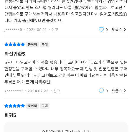
한정판으로 나와서 구매한 화산귀환 5권입니다. 씰스티커가 귀엽고 커다
래서 좋았고 핸드 스트랩 퀄리티도 나름 괜찮았어요. 웹툰으로 보고난 뒤
단행본으로 구매하는 거라서 내용은 다 알고있지만 다시 읽어도 재밌었습
니다. 계속 출간해줬으면 좋겠어요.
j*******9
2024.09.21.
신고
0
댓글
0
종이책
구매
화산귀환5
5권이 나오고서야 입덕을 했습니다.. 드디어 여러 굿즈가 부록으로 있는
한정판을 구매할 수 있다니 너무 행복해요ㅠ 제 인생 첫 웹툰 단행본 구매
인데 부록도 너무 귀엽고 예쁘고 청명이는 더 예쁘네요ㅋㅅㅋ 다음 단행본
부록은 더 예쁜 게 나와주길!
k*******2
2024.07.23.
신고
0
댓글
0
종이책
구매
화귀5
스포일러가 포함된 글입니다!