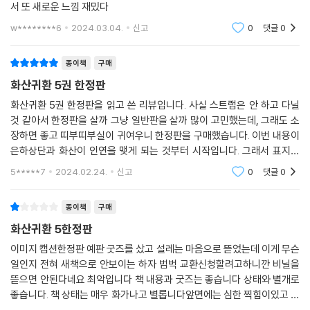
서 또 새로운 느낌 재밌다
w********6
2024.03.04.
신고
0
댓글
0
종이책
구매
화산귀환 5권 한정판
화산귀환 5권 한정판을 읽고 쓴 리뷰입니다. 사실 스트랩은 안 하고 다닐
것 같아서 한정판을 살까 그냥 일반판을 살까 많이 고민했는데, 그래도 소
장하면 좋고 띠부띠부실이 귀여우니 한정판을 구매했습니다. 이번 내용이
은하상단과 화산이 인연을 맺게 되는 것부터 시작입니다. 그래서 표지도
은하상단과 청명이인 것 같아요. 그래고 백자배가 화산에 돌아오게 되는
5*****7
2024.02.24.
신고
0
댓글
0
데, 백자배 주 인물
종이책
구매
화산귀환 5한정판
이미지 캡션한정판 예판 굿즈를 샀고 설레는 마음으로 뜯었는데 이게 무슨
일인지 전혀 새책으로 안보이는 하자 범벅 교환신청할려고하니깐 비닐을
뜯으면 안된다네요 최악입니다 책 내용과 굿즈는 좋습니다 상태와 별개로
좋습니다. 책 상태는 매우 화가나고 별롭니다앞면에는 심한 찍힘이있고 앞
뒷면에는 칼인지뭔지 여러개로 쭉쭉긁힌자국있어요기쁜마음으로 주문했