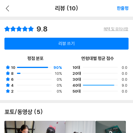
리뷰 (10)
한줄평
9.8
혜택 및 유의사항
리뷰 쓰기
평점 분포
연령대별 평균 점수
10
90%
10대
0.0
8
10%
20대
0.0
6
0%
30대
0.0
4
0%
40대
9.0
2
0%
50대
0.0
포토/동영상 (5)