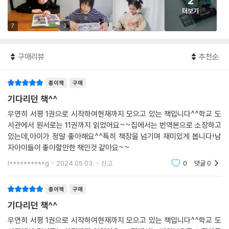
2
더보기
7
3
구매리뷰
추천순
종이책
구매
기다리던 책^^
우연히 서평 1권으로 시작하여현재까지 모으고 있는 책입니다^^학교 도
서관에서 원서로는 11권까지 읽었어요~~집에서는 번역본으로 소장하고
있는데,아이가 정말 좋아해요^^특히 책장을 넘기며 재미있게 봅니다!남
자아이들이 좋아할만한 책인것 같아요~~
l**********g
2024.05.03.
신고
0
댓글
0
종이책
구매
기다리던 책^^
우연히 서평 1권으로 시작하여현재까지 모으고 있는 책입니다^^학교 도