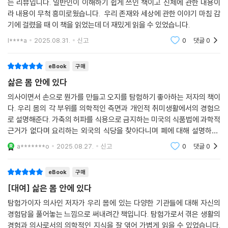
는 리뷰입니다. 일반인이 이해하기 쉽게 쓰인 책이고 신체에 관한 내용이
라 내용이 무척 흥미로웠습니다. 우리 존재와 세상에 관한 이야기 마침 감
기에 걸렸을 때 이 책을 읽었는데 더 재밌게 읽을 수 있었습니다.
l****a
2025.08.31.
신고
0
댓글
0
eBook
구매
삶은 몸 안에 있다
의사이면서 손으로 뭔가를 만들고 오지를 탐험하기 좋아하는 저자의 책이
다. 우리 몸의 각 부위를 의학적인 측면과 개인적 취미생활에서의 경험으
로 설명해준다. 가축의 허파를 식용으로 금지하는 미국의 식품법에 과학적
근거가 없다며 요리하는 외국의 식당을 찾아다니며 폐에 대해 설명하고,
무두질 수업의 경험으로 피부에 대해 설명하는 식이다. 물론 의대생 시절
a*******o
2025.08.27.
신고
0
댓글
0
의 해부학 수업과
eBook
구매
[대여] 삶은 몸 안에 있다
탐험가이자 의사인 저자가 우리 몸에 있는 다양한 기관들에 대해 자신의
경험담을 풀어놓는 느낌으로 써내려간 책입니다. 탐험가로서 겪은 생활의
경험과 의사로서의 의학적인 지식을 잘 엮어 가볍게 읽을 수 있었습니다.