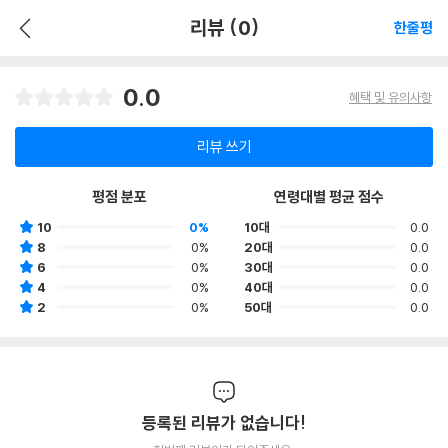
리뷰 (0)
한줄평
0.0
혜택 및 유의사항
리뷰 쓰기
평점 분포
연령대별 평균 점수
10
0%
10대
0.0
8
0%
20대
0.0
6
0%
30대
0.0
4
0%
40대
0.0
2
0%
50대
0.0
등록된 리뷰가 없습니다!