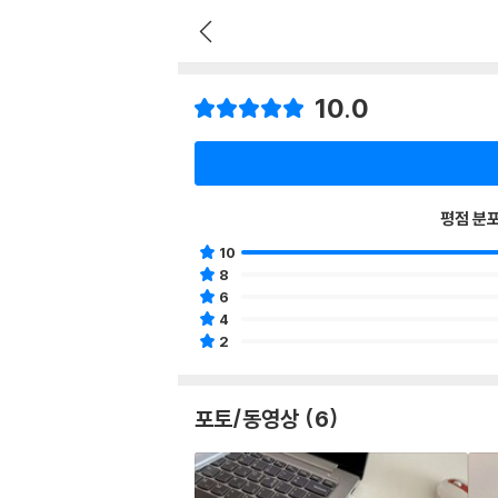
10.0
평점 분
10
8
6
4
2
포토/동영상 (6)