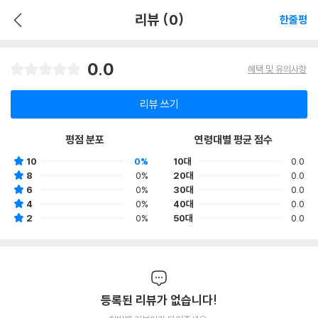
리뷰 (0)
한줄평
0.0
혜택 및 유의사항
리뷰 쓰기
평점 분포
연령대별 평균 점수
10
0%
10대
0.0
8
0%
20대
0.0
6
0%
30대
0.0
4
0%
40대
0.0
2
0%
50대
0.0
등록된 리뷰가 없습니다!