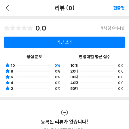
리뷰 (0)
한줄평
0.0
혜택 및 유의사항
리뷰 쓰기
평점 분포
연령대별 평균 점수
10
0%
10대
0.0
8
0%
20대
0.0
6
0%
30대
0.0
4
0%
40대
0.0
2
0%
50대
0.0
등록된 리뷰가 없습니다!