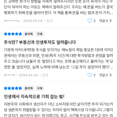
는 강력한 한가지 방법을 자세히 알려주시지만 또한 돈이 목적이 아닌 수
단이 되어야 하는 이유도 책에서 알려주신다. 우리는 왜 돈을 버는가 결국
행복하기 위해 돈을 벌어야 한다. 이 책을 통해 돈을 버는 법과 돈이 가지고
있는 진짜 목적까지 얻을 수 있을 것이라 확신한다. 이 책을 추천합니다~!!
m******u
2024.04.24.
신고
2
댓글
0
종이책
구매
주식만? 부동산과 인생투자도 알려줍니다
(1권에 이어)세계1등 주식을 모아가는 매뉴얼이 제일 중요한 1권에 이어2
권에서는 부동산과 외환, 인생(특히 시간)에 대한 투자방법과 관점을 알려
주고 있습니다.남들이 돈 벌었다고 하는 것에 솔깃해지고 몰려가는 게 당
연한 줄 알았지만, 실제 노력에 비해 남는건 ‘그걸 하지 않았어야 했다’는
경우가 많았습니다.노후를 위해서 왜 주식과 부동산, 외환에 투자를 해야
d****h
2024.04.24.
신고
2
댓글
0
하는지에 관한
종이책
구매
인생에서 지속적으로 기회 잡는 법!
자본주의 사회에서 생산자가 아닌 소비자로서만 살아가면 부자 되기는커
녕 생존까지 위협받을 수 있다는 저자의 말이 팩폭으로 다가옵니다.그렇지
만 갑자기 생산자가 되는 게 어렵기도 하고, 시간을 돈으로 바꾸고 있는 직