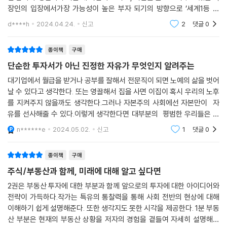
장인의 입장에서가장 가능성이 높은 부자 되기의 방향으로 ’세계1등 주
식‘을 모으다가 매뉴얼을 통해 위험을 회피하는 방안을 제시해 주고 있습
d****h
2024.04.24.
신고
2
댓글
0
니다.1권은 매뉴얼
종이책
구매
단순한 투자서가 아닌 진정한 자유가 무엇인지 알려주는
대기업에서 월급을 받거나 공부를 잘해서 전문직이 되면 노예의 삶을 벗어
날 수 있다고 생각한다. 또는 영끌해서 집을 사면 이집이 혹시 우리의 노후
를 지켜주지 않을까도 생각한다.그러나 자본주의 사회에선 자본만이 자
유를 선사해줄 수 있다.이렇게 생각한다면 대부분의 평범한 우리들은 하
루하루를 살아나기가 급하고 내일의 부를 축적할 가능성이 없기 때문에 막
n******e
2024.05.02.
신고
1
댓글
0
막해지곤 한다.
종이책
구매
주식/부동산과 함께, 미래에 대해 알고 싶다면
2권은 부동산 투자에 대한 부분과 함께 앞으로의 투자에 대한 아이디어와
전략이 가득하다.작가는 특유의 통찰력을 통해 사회 전반의 현상에 대해
이해하기 쉽게 설명해준다. 또한 생각지도 못한 시각을 제공한다. 1분 부동
산 부분은 현재의 부동산 상황을 저자의 경험을 곁들여 자세히 설명해준