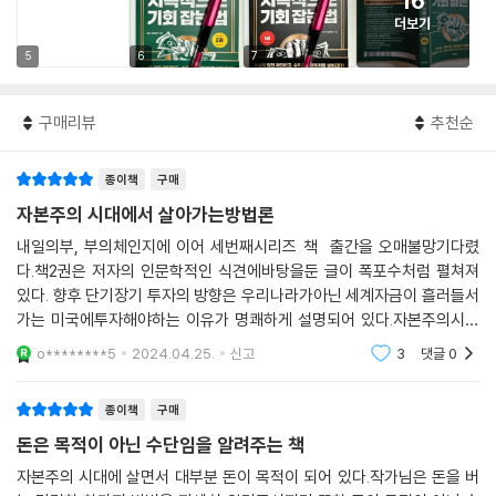
16
더보기
5
6
7
구매리뷰
추천순
종이책
구매
자본주의 시대에서 살아가는방법론
내일의부, 부의체인지에 이어 세번째시리즈 책 출간을 오매불망기다렸
다.책2권은 저자의 인문학적인 식견에바탕을둔 글이 폭포수처럼 펼쳐져
있다. 향후 단기장기 투자의 방향은 우리나라가아닌 세계자금이 흘러들서
가는 미국에투자해야하는 이유가 명쾌하게 설명되어 있다.자본주의시스
템의 패권경쟁에서 미중충돌의이유와 향후질서재편등을 설명을 보면 달
o********5
2024.04.25.
신고
3
댓글
0
러의막대한 영향력, 인공지능
종이책
구매
돈은 목적이 아닌 수단임을 알려주는 책
자본주의 시대에 살면서 대부분 돈이 목적이 되어 있다.작가님은 돈을 버