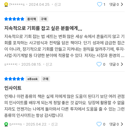
다. 그리고 작가가 생각하는 최고의 부동산 입지, 기회를 기다리고, 매수하
f******s
2024.04.25.
신고
1
댓글
0
는 방법에 대한
종이책
구매
지속적으로 기회를 잡고 싶은 분들에게,,,
지속적으로 기회 잡는 법 세트는 변화 많은 세상 속에서 흔들리지 않고 기
회를 포착하는 사고방식과 전략을 담은 책이다. 단기 성과에 급급한 접근
이 아니라, 장기적으로 기회를 만들고 지켜내는 원칙을 알려주기에, 투자·
사업·자기계발 등 다양한 분야에 적용할 수 있다. 저자는 시장과 환경의 흐
름을 분석하고, 그 속에서 자신만의 강점을 발휘하는 방법을 명쾌하게 제
s*****l
2025.08.15.
신고
0
댓글
0
시한다. 특히 ‘
eBook
구매
인사이트
언제나 이런 종류의 책은 실제 저에게 많은 도움이 된다기 보단 여러 관점
의 인사이트를 배우게 되는게 정말 좋은 것 같아요. 당장에 활용할 수 없을
지라도 언젠가는 나에게 돌아와서 다른 투자에서 도움을 줄 수 있는 그런
종류의 인사이트는 항상 감사합니다.
b****n
2025.04.22.
신고
0
댓글
0