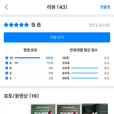
리뷰 (43)
한줄평
9.6
혜택 및 유의사항
리뷰 쓰기
평점 분포
연령대별 평균 점수
10
86%
10대
0.0
8
12%
20대
0.0
6
0%
30대
9.0
4
0%
40대
9.0
2
2%
50대
9.0
포토/동영상 (19)