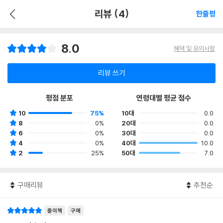
리뷰 (4)
한줄평
8.0
혜택 및 유의사항
리뷰 쓰기
평점 분포
연령대별 평균 점수
10
75%
10대
0.0
8
0%
20대
0.0
6
0%
30대
0.0
4
0%
40대
10.0
2
25%
50대
7.0
구매리뷰
추천순
종이책
구매