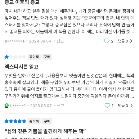
종교 이후의 종교
마치 내가 하고 싶은 말을 대신 해주거나, 내가 궁금해하던 문제를 정확히
짚어주는 책을 만날 때가 있다. 성해영 지음 『종교이후의 종교, 내 안의 엑
스터시를 찾아서』가 그렇다. 종교심은 있으나 교리나 조직이 맘에 안 들어
서 종교를 피하는 이들에게 이 책을 권한다. 이 책은 더러워진 아기를 씻기
려 할 때, 아기가 더럽다고 물과 아기를 다 버리는 우를 범하지 말고, 아기
e*******e
2024.08.04.
신고
2
댓글
0
를 씻기고
종이책
구매
엑스터시른 읽고
무엇을 말하고 싶은지...,내용을보니 몇줄이면 될것같은데. 현대에는 책의
홍수속에 살고있다. 책을 구입해 읽다보면 가끔씩 화가 치밀어 오를때가
있다.종이에 글이 들어가 있다고해서 다 책이 아니다. 이책 역시 책 한권을
꾸려가기위해 억지로 끌고가는 느낌이다.중간에 덮을려다 돈이 아까워 끝
까지 읽었지만 회가난다.본전생각이 나고 내가 왜 이책을 읽어야 하는지?
h*****9
2026.05.07.
신고
1
댓글
0
시간과 돈을 낭
종이책
구매
“삶의 깊은 기쁨을 발견하게 해주는 책”