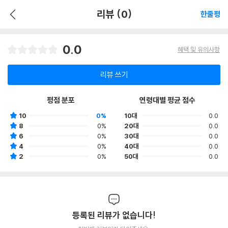
리뷰 (0)
한줄평
0.0
혜택 및 유의사항
리뷰 쓰기
평점 분포
연령대별 평균 점수
10
0%
10대
0.0
8
0%
20대
0.0
6
0%
30대
0.0
4
0%
40대
0.0
2
0%
50대
0.0
등록된 리뷰가 없습니다!