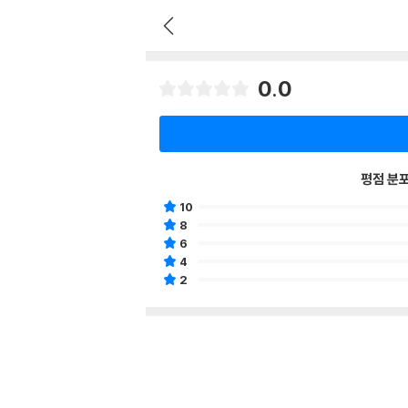
0.0
평점 분
10
8
6
4
2