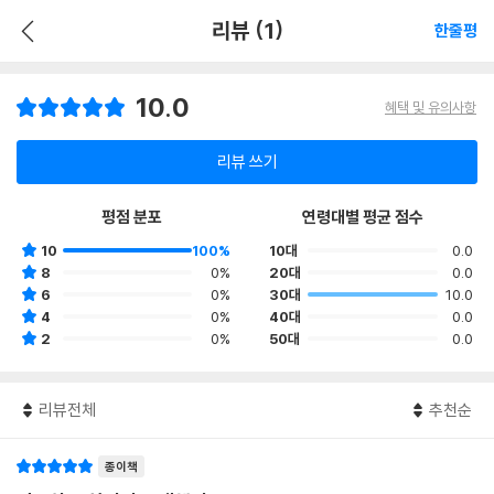
리뷰 (1)
한줄평
10.0
혜택 및 유의사항
리뷰 쓰기
평점 분포
연령대별 평균 점수
10
100%
10대
0.0
8
0%
20대
0.0
6
0%
30대
10.0
4
0%
40대
0.0
2
0%
50대
0.0
리뷰전체
추천순
종이책