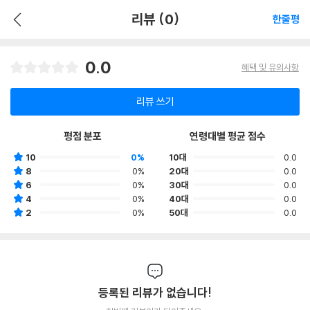
리뷰 (0)
한줄평
0.0
혜택 및 유의사항
리뷰 쓰기
평점 분포
연령대별 평균 점수
10
0%
10대
0.0
8
0%
20대
0.0
6
0%
30대
0.0
4
0%
40대
0.0
2
0%
50대
0.0
등록된 리뷰가 없습니다!