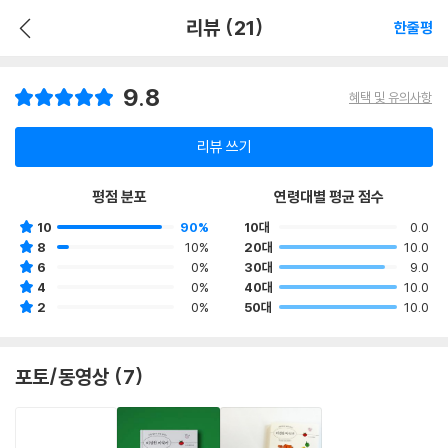
리뷰 (21)
한줄평
9.8
혜택 및 유의사항
리뷰 쓰기
평점 분포
연령대별 평균 점수
10
90%
10대
0.0
8
10%
20대
10.0
6
0%
30대
9.0
4
0%
40대
10.0
2
0%
50대
10.0
포토/동영상 (7)