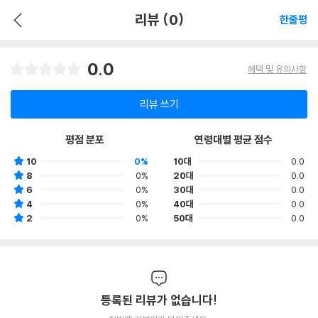
리뷰 (0)
한줄평
0.0
혜택 및 유의사항
리뷰 쓰기
평점 분포
연령대별 평균 점수
10
0%
10대
0.0
8
0%
20대
0.0
6
0%
30대
0.0
4
0%
40대
0.0
2
0%
50대
0.0
등록된 리뷰가 없습니다!