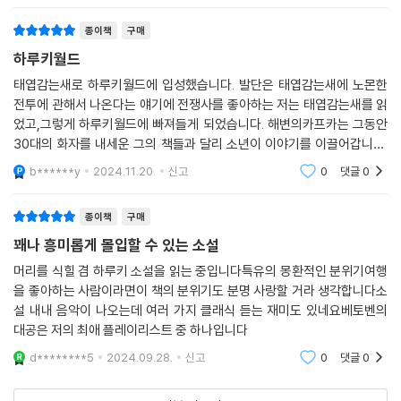
종이책
구매
하루키월드
태엽감는새로 하루키월드에 입성했습니다. 발단은 태엽감는새에 노몬한
전투에 관해서 나온다는 얘기에 전쟁사를 좋아하는 저는 태엽감는새를 읽
었고,그렇게 하루키월드에 빠져들게 되었습니다. 해변의카프카는 그동안
30대의 화자를 내세운 그의 책들과 달리 소년이 이야기를 이끌어갑니다.
환상이 겻들여진 그의 이야기에 푹빠질거 같네요.
b******y
2024.11.20.
신고
0
댓글
0
종이책
구매
꽤나 흥미롭게 몰입할 수 있는 소설
머리를 식힐 겸 하루키 소설을 읽는 중입니다특유의 몽환적인 분위기여행
을 좋아하는 사람이라면이 책의 분위기도 분명 사랑할 거라 생각합니다소
설 내내 음악이 나오는데 여러 가지 클래식 듣는 재미도 있네요베토벤의
대공은 저의 최애 플레이리스트 중 하나입니다
d********5
2024.09.28.
신고
0
댓글
0