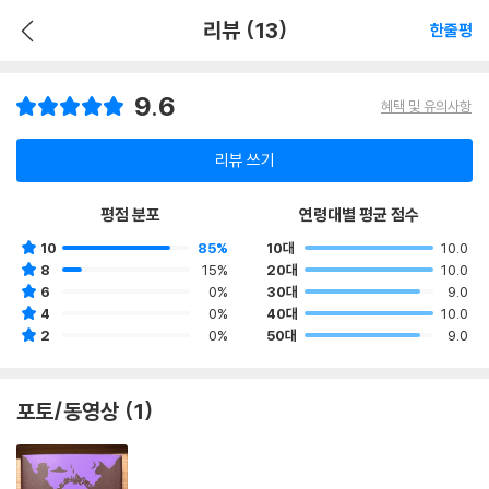
리뷰 (13)
한줄평
9.6
혜택 및 유의사항
리뷰 쓰기
평점 분포
연령대별 평균 점수
10
85%
10대
10.0
8
15%
20대
10.0
6
0%
30대
9.0
4
0%
40대
10.0
2
0%
50대
9.0
포토/동영상 (1)