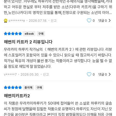
분이 있지만...아무래도 하루키의 전반적인 주제의식을 생각해봤을때,거대
하고 어두운 현실로 부터 저주를 받은 소년(다무라 카프카)을 구하기 위
한,노인(나카다)의 영적인 모험을 통해,진정으로 구원되는 소년의 이야기
로 이해되었습니다.사간가는 줄 모르고 읽게되어 기쁩니다.
s*******e
2026.07.18.
신고
0
댓글
0
eBook
구매
해변의 카프카 2 리뷰입니다
무라카미 하루키 작가님의 ＜해변의 카프카 2＞에 관한 리뷰입니다. 리뷰
에 스포일러가 포함되어 있을 수 있으니 읽으실 때 참고하시기 바랍니다.
작가님 특유의 개성이 물씬 풍기는 작품이라고 생각합니다. 눈을 뗄 수 없
을 정도로 재밌게 잘 읽었습니다.
v*****7
2026.05.30.
신고
0
댓글
0
종이책
구매
해변의카프카2
이 작품은 무라카미하루키가 50대에 접어들어 쓴 소설로 하루키의 글솜
씨가 정점에 달했을때 집필한 작품으로 유명하다.하루키도 자신이 지닌 모
든것을 쏟아부은 작품이라고 본인이 직접 밝혔을정도다.이책을 처음 구매