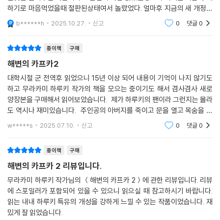
하기로 마음먹었을때 절판된상태여서 놀랐었다. 얼마후 지금의 새 개정판
이 나왔는데 1권이 품절상태였다. 한번에 구입하려고 기다리다보니 1권이
b******h
2025.10.27.
신고
0
댓글
0
입고되니 2권이 또 품
종이책
구매
해변의 카프카2
대학시절 군 전역후 읽었으니 15년 이상 되어 내용이 기억이 나지 않기도
하고 무라카미 하루키 작가의 책을 모으는 중이기도 해서 겸사겸사 새로
양장본을 구매해서 읽어보았습니다. 제가 하루키의 팬이라 그런지는 몰라
도 역시나 재미있습니다. 주인공의 아버지를 죽이고 문을 열고 목숨을 잃
은 노인 나카타 사토, 그 노인을 도와주는 호시노, 아버지의 예언에서 벗
w*****s
2025.07.10.
신고
0
댓글
0
어나기 위해 가출
종이책
구매
해변의 카프카 2 리뷰입니다.
무라카미 하루키 작가님의 ＜해변의 카프카 2＞에 관한 리뷰입니다. 리뷰
에 스포일러가 포함되어 있을 수 있으니 읽으실 때 참고하시기 바랍니다.
읽는 내내 하루키 특유의 개성을 강하게 느낄 수 있는 작품이었습니다. 재
밌게 잘 읽었습니다.