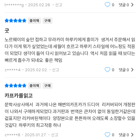
t*******g
2025.02.28.
신고
0
댓글
0
종이책
구매
굿
노르웨이의 숲만 접하고 무라카미 하루키에게 흥미가 생겨서 주문해서 읽
다가 이게 뭐가 싶었었는데 세월이 흐르고 하루키 스타일에 어느정도 적응
이 되었다 생각이 들어 다시 읽어보고 있습니다. 역시 처음 읽을 때 보다는
빠르게 흡수가 되네요. 좋은 책임.
c*****4
2025.02.02.
신고
0
댓글
0
종이책
구매
카프카를읽고
문학사상사에서 과거에 나온 해변의카프카가 드디어 리커버되어 개정판
이 나와서 구매하게되었다.과거판과 번역은 큰차이 없이 동일한거같은데
겉표지만 리커버된책이다. 양장본으로 튼튼하여 오래도록 소장할수 있을
것같다. 하루키의 최고작중 하나
c*****8
2025.01.27.
신고
0
댓글
0