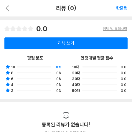
리뷰 (0)
한줄평
0.0
혜택 및 유의사항
리뷰 쓰기
평점 분포
연령대별 평균 점수
10
0%
10대
0.0
8
0%
20대
0.0
6
0%
30대
0.0
4
0%
40대
0.0
2
0%
50대
0.0
등록된 리뷰가 없습니다!