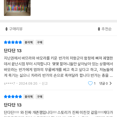
구매리뷰
추천순
종이책
구매
단다단 13
지난권에서 바므라와 바모라를 키운 반가의 저항군이 함정에 빠져 궤멸한
데서 끝난시점 부터 시작합니다. 몇몇 할머니들만 살아남아 있는 상황에서
바모라는 반가에게 엄마의 무릎베개를 베고 죽고 싶다고 하고, 저놈들에
게 죽기는 싫으니 차라리 반가의 손으로 죽여달라 합니다.반가는 총을 들
어 바므라의 머리를 겨눕니다만 쓰지 못하고, "세상이 이모양이 되기 전에
s****7
2024.09.20.
신고
1
댓글
0
난 왕궁의 요리사
종이책
구매
단다단 13
단다단!!!! 와 진짜 개존잼입니다!!! 스토리가 진짜 미친것 같음!!!!게다가