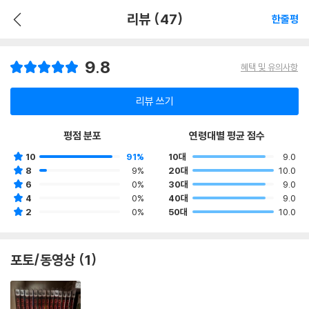
리뷰 (47)
한줄평
9.8
혜택 및 유의사항
리뷰 쓰기
평점 분포
연령대별 평균 점수
10
91%
10대
9.0
8
9%
20대
10.0
6
0%
30대
9.0
4
0%
40대
9.0
2
0%
50대
10.0
포토/동영상 (1)