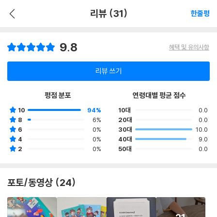
리뷰 (31)
한줄평
9.8
혜택 및 유의사항
리뷰 쓰기
평점 분포
연령대별 평균 점수
10
94%
10대
0.0
8
6%
20대
0.0
6
0%
30대
10.0
4
0%
40대
9.0
2
0%
50대
0.0
포토/동영상 (24)