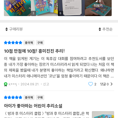
21
더보기
3
6
구매리뷰
추천순
종이책
구매
10점 만점에 10점! 흥미진진 추리!
이 책을 읽게된 계기는 이 독후감 대회를 참여하려고 추천도서를 보던
중 내가 가장 좋아하는 장르가 미스터리라서 읽게 되었다.나는 처음 이 책
의 제목을 봤을때 내가 분명히 좋아하는 책일거라고 확신했다. 왜냐하면
내가 미스터리 애니메이션인 '코난'을 엄청 좋아하기 때문이다.이 책은 학
교에서 일어나는 불미스러운 사건을 등장인물들이 해결하는 내용이다. 책
k***j
2024.09.21.
신고
2
댓글
0
을 한페이지 한페이지
종이책
구매
아이가 좋아하는 어린이 추리소설
＜방과 후 미스터리 클럽＞『방과 후 미스터리 클럽』은 학