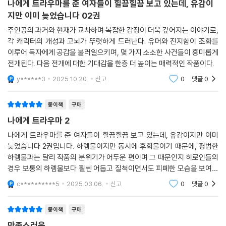
나에게 트라우마를 준 여자들이 힐끔힐끔 보고 있는데, 유감이
지만 이미 늦었습니다 02권
주인공의 과거와 현재가 교차하며 복잡한 감정이 더욱 깊어지는 이야기로,
각 캐릭터의 개성과 고뇌가 뚜렷하게 드러난다. 유머와 진지함이 조화를
이루어 독자에게 공감을 불러일으키며, 몇 가지 소소한 사건들이 흥미롭게
전개된다. 다음 전개에 대한 기대감을 한층 더 높이는 매력적인 작품이다.
y******3
2025.10.20.
신고
0
댓글
0
종이책
구매
나에게 트라우마 2
나에게 트라우마를 준 여자들이 힐끔힐끔 보고 있는데, 유감이지만 이미
늦었습니다 2권입니다. 하렘물이지만 동시에 후회물이기 때문에, 평범한
하렘물과는 달리 작품의 분위기가 어두운 편이며 그 때문인지 히로인들의
경우 보통의 하렘물보다 훨씬 어둡고 질척이면서도 피폐한 모습을 보여주
는 편입니다.
c**********5
2025.03.06.
신고
0
댓글
0
종이책
구매
만족스러웅