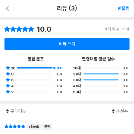
리뷰 (3)
한줄평
10.0
혜택 및 유의사항
리뷰 쓰기
평점 분포
연령대별 평균 점수
10
100%
10대
0.0
8
0%
20대
10.0
6
0%
30대
10.0
4
0%
40대
0.0
2
0%
50대
0.0
구매리뷰
추천순
eBook
구매