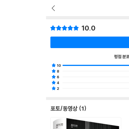
10.0
평점 분
10
8
6
4
2
포토/동영상 (1)