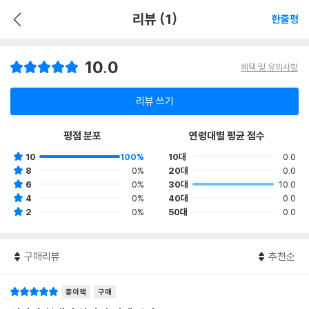
리뷰 (1)
한줄평
10.0
혜택 및 유의사항
리뷰 쓰기
평점 분포
연령대별 평균 점수
10
100%
10대
0.0
8
0%
20대
0.0
6
0%
30대
10.0
4
0%
40대
0.0
2
0%
50대
0.0
구매리뷰
추천순
종이책
구매