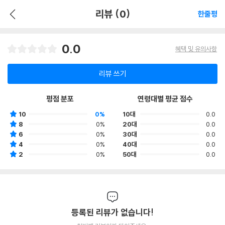
리뷰 (0)
한줄평
0.0
혜택 및 유의사항
리뷰 쓰기
평점 분포
연령대별 평균 점수
10
0%
10대
0.0
8
0%
20대
0.0
6
0%
30대
0.0
4
0%
40대
0.0
2
0%
50대
0.0
등록된 리뷰가 없습니다!