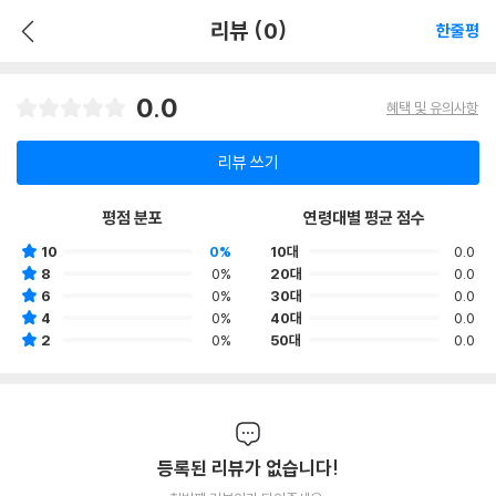
리뷰 (0)
한줄평
0.0
혜택 및 유의사항
리뷰 쓰기
평점 분포
연령대별 평균 점수
10
0%
10대
0.0
8
0%
20대
0.0
6
0%
30대
0.0
4
0%
40대
0.0
2
0%
50대
0.0
등록된 리뷰가 없습니다!