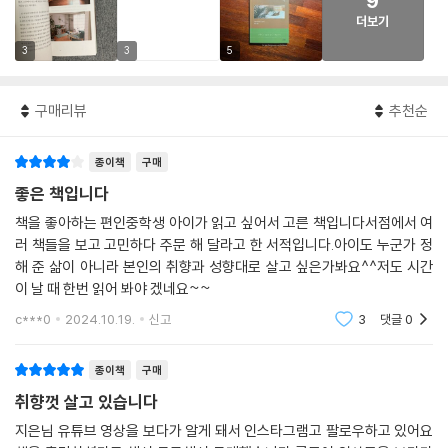
9
더보기
3
3
5
구매리뷰
추천순
종이책
구매
좋은 책입니다
책을 좋아하는 편인중학생 아이가 읽고 싶어서 고른 책입니다서점에서 여
러 책들을 보고 고민하다 주문 해 달라고 한 서적입니다.아이도 누군가 정
해 준 삶이 아니라 본인의 취향과 성향대로 살고 싶은가봐요^^저도 시간
이 날 때 한번 읽어 봐야 겠네요~~
c***0
2024.10.19.
신고
3
댓글
0
종이책
구매
취향껏 살고 있습니다
지은님 유튜브 영상을 보다가 알게 돼서 인스타그램고 팔로우하고 있어요