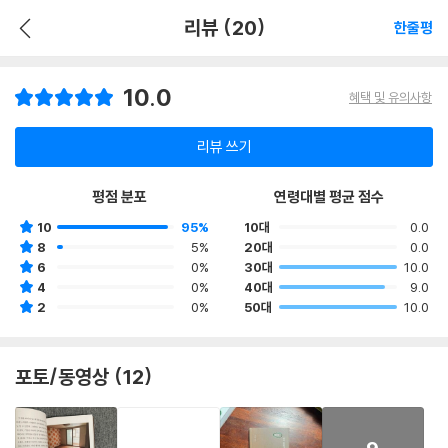
리뷰 (20)
한줄평
10.0
혜택 및 유의사항
리뷰 쓰기
평점 분포
연령대별 평균 점수
10
95%
10대
0.0
8
5%
20대
0.0
6
0%
30대
10.0
4
0%
40대
9.0
2
0%
50대
10.0
포토/동영상 (12)