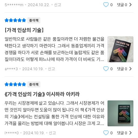
감으로 일단 가격을 올려서 팔라고 했을까?에 대해 의구
5******m
2024.10.22.
신고
0
댓글
0
심이 들었지만 책을 읽어나가면서 고개를 끄덕이게 되는
부분이 늘어갔다.가장 수긍이 되었던 점 중 하
종이책
[가격 인상의 기술]
일반적으로 사람들은 같은 품질이라면 더 저렴한 물건을
택한다고 생각하기 마련이다. 그래서 동종업계끼리 가격
경쟁을 하다가 서로 손해를 보곤하는데 놀랍게도 같은 품
질이더라도 어떻게 파느냐에 따라 가격이 더 비싸도 기꺼
이 지불하는 사람들이 있다. 어떻게 이런 사람들의 마음을
a****3
2024.10.19.
신고
0
댓글
0
공략해 매출을 올릴 수 있을까 궁금할텐데 그 방법을 다루
고 있는 책이다. 이 책의 저자 이시하라 아
종이책
《가격 인상의 기술》 이시하라 아키라
우리는 시장경제에 살고 있습니다. 그래서 시장경제가 어
떤 것인지 알아두면 도움이 많이 됩니다.이 책 《가격 인상
의 기술》에서는 컨설팅을 통한 가격 인상에 대한 이유와
가격을 올리는 방법에 대해 알아봅니다.시장은 크게 고소
득자와 자산 보유자, 저소득층, 이렇게 두 그룹으로 나뉘
l*****0
2024.10.19.
신고
0
댓글
0
게 되었습니다. 이 두 그룹의 격차는 날이 갈수록 커지고