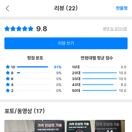
리뷰 (22)
한줄평
9.8
혜택 및 유의사항
리뷰 쓰기
평점 분포
연령대별 평균 점수
10
91%
10대
0.0
8
9%
20대
10.0
6
0%
30대
10.0
4
0%
40대
9.0
2
0%
50대
10.0
포토/동영상 (17)