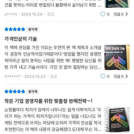
건을 뜻하는 의미로 변질된다.불황에서 살아남기 위한 저
가 경쟁은 기업 경쟁력을 약화시킨다.무너지는 자영업자
s****n
2024.10.24.
신고
0
댓글
0
들은 저가 경쟁의 말로를 잘 보여준다.적절한 가격 산정
방법을 알아보기 위해"가격 인상의 기술"을 선택
종이책
가격인상의 기술
이 책에 관심을 가진 이유는 우연히 본 책 제목과 소개글
이 굉장히 인상적이었기때문이다.‘창업을 했지만 경쟁전
략이라곤 알지 못하는 사람을 위한 책! 평범한 당신을 위
한 가격 네고 기술서이다. 가진 것 없어 절망하는 당신에
게 희망과 꿈을 안겨줄 것이다. 경제적자유, 시간적 자유
i******7
2024.10.23.
신고
0
댓글
0
를 누리며 사회에 기여할 수 있는 창업, 그노하우가 펼쳐
진다.’마침 쇼핑몰을 한번 해볼까 하는 관
종이책
작은 기업 경영자를 위한 맞춤형 판매전략~!
쇼핑몰마다 최저가 검색이 너무나도 쉽게 이루어지고 '우
리가 파는 가격이 최저가입니다!'라는 말을 너도나도 마
케팅 전략으로 쓰려는 마당에 오히려 가격의 인상을 적극
추천한다는 이 책의 내용이 궁금해졌다.도대체 무슨 자신