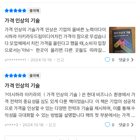
있습니다.대기업은 추락한 중산층을 잡기
종이책
가격 인상의 기술
가격 인상의 기술가격 인상은 기업의 올바른 노력이다이
시하라 아키라두드림미디어치킨 가격이 참으로 무섭습니
다.모업체에서 치킨 가격을 올린다고 했을 때,소비자 입장
으로서는'아놔~ 한곳이 올리면..다른 곳들도 따라갈텐
데..''소비자가 똘똘 뭉쳐서 저 치킨을 안사주면 가격이 내
v********1
2024.10.19.
신고
0
댓글
0
릴텐데..ㅠㅠ''소비자 무서운줄 모르는 곳은 혼 좀 나봐야
돼~!!'현실은...그런 분위기도 잠깐일 뿐...치
종이책
가격 인상의 기술
?이시하라 아키라의 ＜가격 인상의 기술＞은 현대 비즈니스 환경에서 가
격 전략의 중요성을 심도 있게 다룬 책이었습니다. 이 책은 기업이 성공적
으로 가격을 인상할 수 있는 다양한 전략과 기술을 제시하며, 이를 통해 수
익성을 극대화할 수 있는 방법을 설명합니다.책의 첫 부분에서는 가격 인
상의 필요성과 그 중요성에 대해 설명합니다. 이시하라는 가격 인상이 단
v****3
2024.10.18.
신고
0
댓글
0
순히 비용 상승을