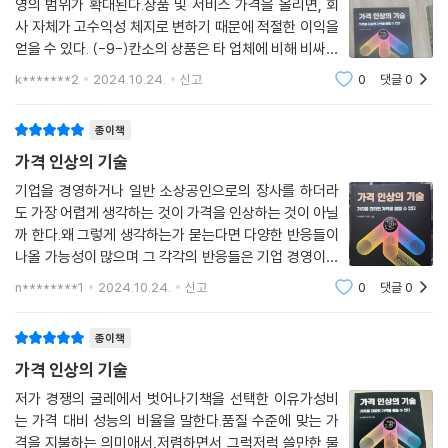
영의 범위가 확대된다.상품 및 서비스 가격을 올리면, 회
사 자체가 고수익성 체지로 변하기 때문에 적절한 이익을
얻을 수 있다. (-9-)칸소의 상품은 타 업체에 비해 비싸지
만 팬층이 두터운 탓에 매장은 늘 붐빈다. 그런데 이 곳에
k*******2
2024.10.24.
신고
0
댓글
0
서는 하루 판매 수량이 모두 팔리면 곧바로 품절 팻말을
걸어버린다. 영업시간이 끝나지 않았다 해
종이책
가격 인상의 기술
기업을 경영하거나 일반 소상공인으로의 장사를 하더라
도 가장 어렵게 생각하는 것이 가격을 인상하는 것이 아닐
까 한다.왜 그렇게 생각하는가 묻는다면 다양한 반응들이
나올 가능성이 많으며 그 각각의 반응들은 기업 경영이든
소상공인이든 모두 같은 의미를 지닌 지즈니스 영역의 브
n********1
2024.10.24.
신고
0
댓글
0
랜드, 마케팅을 총괄하는 핵심으로의 주제이기 때문이다.
워렌 버핏과의 점심 약속을 위해 고가의 비
종이책
가격 인상의 기술
저가 경쟁의 굴레에서 벗어나기책을 선택한 이유가성비
는 가격 대비 성능의 비율을 말한다.품질 수준에 맞는 가
격을 지불하는 의미애서,저렴하면서 그럭저럭 쓸만한 물