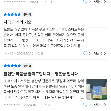
m**********m
2024.10.15.
신고
0
댓글
0
불안한 마음을 줄여드립니다＞ 특히 불안하다는 마음이
나 심리적, 정서적인 요인의 경우 누구에게
종이책
자극 금식의 기술
오늘도 끊임없이 자극을 쫓으며 살아갑니다. 스마트폰을
손에서 떼지 못하고, 알림을 빨리 확인하지 않으면 금세
불안감이 몰려옵니다. 크리스 베일리 저자가 들려주는 자
극 금식의 기술 ＜불안한 마음을 줄여드립니다＞가 유독
와닿는 이유입니다.이 책은 단순한 도파민 디톡스가 아닌,
l****5
2024.10.15.
신고
0
댓글
0
‘자극 금식’을 통해 삶의 질을 높이고 마음의 평온을 되찾
는 방법을 이야기합니다. 현대 사회의
종이책
불안한 마음을 줄여드립니다 - 평온을 빕니다.
＜책소개＞저자는 생산성 전문가로 정점에 이르러 강의
하던 도중 연단에서 갑자기 공황발작을 일으킨다. 이 책은
극심한 번아웃을 겪고 이겨낸 저자의 경험담을 담았다. 결
국 최고의 생산성을 이끌어 내는 열쇠는 ‘평온함’ 이라고
강조한다. 내용 구성으로는 저자가 경험한 ‘평온함’에 이
r********1
2024.10.13.
신고
0
댓글
0
르는 과정을 담고 있으며 불안과 번아웃을 극복하는 동시