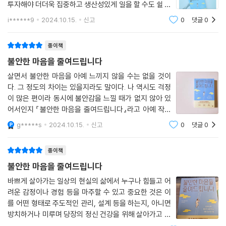
투자해야 더더욱 집중하고 생산성있게 일을 할 수도 쉴 수
도 있음도 알게됐어요. 책에 제시된 평온한 뇌를 만드는
i******9
2024.10.15.
신고
0
댓글
0
다양한 기술들을 계속 따라하고 배울겁니다.
종이책
불안한 마음을 줄여드립니다
살면서 불안한 마음을 아예 느끼지 않을 수는 없을 것이
다. 그 정도의 차이는 있을지라도 말이다. 나 역시도 걱정
이 많은 편이라 동시에 불안감을 느낄 때가 없지 않아 있
어서인지 『불안한 마음을 줄여드립니다』라고 아예 작성
하고 말하는 이 책의 내용이 궁금하지 않을 수 없다. TV
g*****s
2024.10.15.
신고
0
댓글
0
광고 속에 이런 불안감을 줄여준다는 약 광고를 보면서 과
장 광고 아닌가 싶다가도 정말 효과가 있나
종이책
불안한 마음을 줄여드립니다
바쁘게 살아가는 일상의 현실의 삶에서 누구나 힘들고 어
려운 감정이나 경험 등을 마주할 수 있고 중요한 것은 이
를 어떤 형태로 주도적인 관리, 설계 등을 하는지, 아니면
방치하거나 미루며 당장의 정신 건강을 위해 살아가고 있
는 건 아닌지도 이 책을 통해 접하며 생각해 보게 된다. ＜