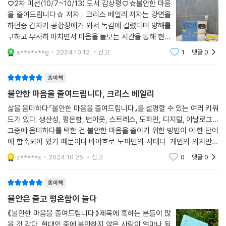
♡2차 미션(10/7~10/13) 도서 감상평♡☆불안한 마음
을 줄여드립니다☆.저자 : 크리스 베일리.저자는 강연을
하던중 갑자기 공황장애가 와서 독감에 걸렸다며 양해를
구하고 무사히 마치면서 마음을 돌보는 시간을 통해 현대
인들에게도움을 주기 위해 본인이 해왔던 방식으로 불안
s*******g
2024.10.12.
신고
1
댓글
0
을 줄이는 법을 보여준다..자극을 줄여야 한다고는 하지
만, 현대인이 디지털 기기와 멀어지기는 쉽지 않다.
종이책
불안한 마음을 줄여드립니다, 크리스 베일리
삶을 음미하다『불안한 마음을 줄여드립니다』를 설명할 수 있는 여러 키워
드가 있다. 생산성, 평온함, 번아웃, 스트레스, 도파민, 디지털, 아날로그…
그중에 음미하다를 택한 건 불안한 마음을 줄이기 위한 방법이 이 한 단어
에 함축되어 있기 때문이다.바야흐로 도파민의 시대다. 개인의 의지만으
로, 디지털 세상이 무한으로 제공하는 자극을 피하기 어려운 시대. 성취 지
z*****x
2024.10.25.
신고
0
댓글
0
향적, ‘더
종이책
불안은 줄고 평온함이 늘다
《불안한 마음을 줄여드립니다》제목에 혹하는 분들이 많
을 것 같다. 현대인 중에 불안하지 않은 사람이 얼마나 될