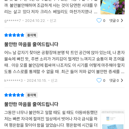
까. 불안불안해하며 조급하게 사는 것이 당연한 시대를 우
리는 살고 있다.저자 크리스 베일리도 마찬가지였나 보
다. 그는 어느 날 갑자기 터져버렸다. '생산성 프로젝트'라
g******7
2024.10.22.
신고
0
댓글
0
는 이름으로 활발하게 연구하고 강의하며 지냈지만, 자기
계발 전문가인 만큼 자신을 돌보는 것 또한
종이책
불안한 마음을 줄여드립니다
어느 날 갑자기 찾아온 공황장애.분명 탁 트인 공간에 앉아 있는데, 나 혼자
물속에 빠진 듯, 주변 소리가 거리감이 멀게만 느껴지고 숨통이 꽉 조여올
때... 이유 모를 불안감에 휩싸여 나조차도 이 시기를 어떻게 마주해야 할지
도통 스스로를 통제할 수 없을 때...최근 들어 저와 같이 불안한 증세를 보
이며 병원을 찾는 젊은 층의 환자들이 급증했다고 하지요.너무 어릴 적부
k*******3
2024.10.15.
신고
0
댓글
0
터 경쟁
종이책
불안한 마음을 줄여드립니다
그동안 너무나 불안하고 일할 때도 쉴 때도 아등바등했던
저는 빠른 자극에 절여진 일상에서 벗어나 자극 금식을 하
며 평온함을 찾아야 함을 알았습니다. 평온함에 시간을 더