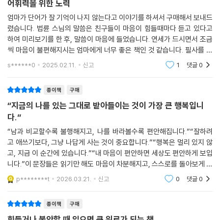
어휘력을 위한 노력
엄마가 단어가 잘 기억이 나지 않는다고 이야기를 하셔서 구매해서 보내드
렸습니다. 법륜 스님의 말씀은 친구들이 마음이 힘들때마다 듣고 있다고
하여 미리보기를 한 후, 말씀이 마음에 들었습니다. 연세가 드시면서 조금
씩 마음이 불편해지시는 엄마에게 너무 좋은 책인 것 같습니다. 필사를 하
시며 마음을 가다듬으실 거라 생각하니 마음이 뿌듯하네요.
s******0
2025.02.11.
신고
1
댓글
0
종이책
구매
“지금의 나를 있는 그대로 받아들이는 것이 가장 큰 행복입니
다.”
“남과 비교할수록 불행해지고, 나를 바라볼수록 편안해집니다.”“잘하려
고 애쓰기보다, 그냥 나답게 사는 것이 중요합니다.”“행복은 멀리 있지 않
고, 지금 이 순간에 있습니다.”“내 마음이 편안하면 세상도 편안하게 보입
니다.”이 문장들은 읽기만 해도 마음이 차분해지고, 스스로를 돌아보게 해
주는 힘이 있다.
p********t
2026.03.21.
신고
0
댓글
0
종이책
구매
힘들거나 불안할 때 읽으면 큰 위로가 되는 책