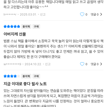
을 잘 다스리는데 아주 유용한 책입니다매일 매일 읽고 쓰고 곱씹어 생각
하고 고민합니다참 좋아요~~^^
h******r
2025.03.01.
신고
0
댓글
0
종이책
구매
아버지께 선물
법륜 스님 책을 좋아해서 소장하고 꾹꾹 눌러 담아 읽는데 이렇게 필사 책
이 나와서 정말 좋아오! 볼펜까지 주는 센스?? 아버지께 선물해드렸어요
두껍지 않아 가방에 쏙 넣어 다니기도 좋고 언제든 꺼내 읽고, 쓸 수 있어
좋습니다 제꺼도 한 권 더 구매해야 겠어요
w********9
2024.10.22.
신고
0
댓글
0
종이책
구매
지금 이대로 좋다 필사 노트
있는 그대로의 자신을 받아들이는 연습을 도와주는 책이었다. 문장을 따라
쓰며 자연스럽게 생각을 정리하게 되고, 복잡했던 마음이 조금씩 가라앉는
느낌이 들었다. 큰 변화보다 지금의 나를 인정하는 것이 얼마나 중요한지
다시 느끼게 해주는 따뜻한 내용이었다.