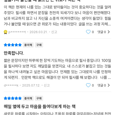
이 책은 현재의 나를 있는 그대로 받아들이는 것이 중요하다는 것을 알려
주었다. 필사를 하면서 문장을 천천히 되새기다 보니 마음이 편안해졌다.
남과 비교하지 않고 나 자신을 소중히 여겨야겠다는 생각이 들었다. 힘들
거나 불안할 때 읽으면 큰 위로가 되는 내용이었다. 글을 쓰는 과정 자체가
힐링이 되어 좋았고, 계속 이어서 하고 싶어졌다.
p********t
2026.03.21.
신고
0
댓글
0
종이책
구매
만족합니다.
짧은 문장이지만 하루에 한 장씩 기도하는 마음으로 필사 중입니다. 100일
을 필사하다 보면 저도 깨달음을 얻겠지요. 내 스스로가 붙잡고 있는 것들
을 하나씩 내려놓고 싶은 마음입니다. 언제쯤 있는 그대로의 나를 인정하
게 되련지... 인문학 책으로도 해결이 안 되어 필사를 해 보렵니다. 나를 사
랑하는 길을 찾을 수 있을 거라고... 믿고 싶네요.
d******k
2025.07.12.
신고
0
댓글
0
종이책
구매
매일 옆에 두고 마음을 들여다보게 하는 책
새로운 하루를 시작하는 아침이나 조용히 하루를 마무리하는저녁에 천천