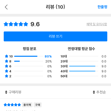
리뷰 (10)
한줄평
9.6
혜택 및 유의사항
리뷰 쓰기
평점 분포
연령대별 평균 점수
10
80%
10대
0.0
8
20%
20대
0.0
6
0%
30대
9.0
4
0%
40대
9.0
2
0%
50대
0.0
구매리뷰
추천순
종이책
구매