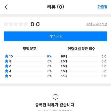
리뷰 (0)
한줄평
0.0
혜택 및 유의사항
리뷰 쓰기
평점 분포
연령대별 평균 점수
10
0%
10대
0.0
8
0%
20대
0.0
6
0%
30대
0.0
4
0%
40대
0.0
2
0%
50대
0.0
등록된 리뷰가 없습니다!