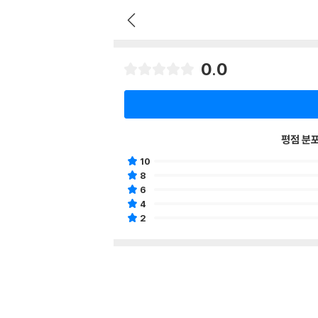
0.0
평점 분
10
8
6
4
2