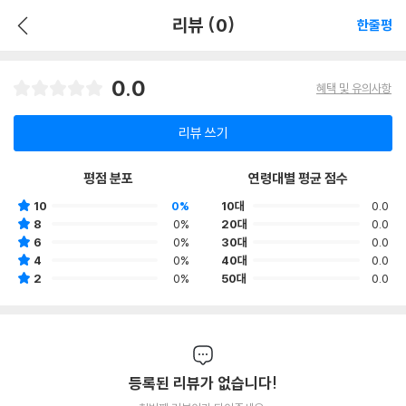
리뷰 (0)
한줄평
0.0
혜택 및 유의사항
리뷰 쓰기
평점 분포
연령대별 평균 점수
10
0%
10대
0.0
8
0%
20대
0.0
6
0%
30대
0.0
4
0%
40대
0.0
2
0%
50대
0.0
등록된 리뷰가 없습니다!