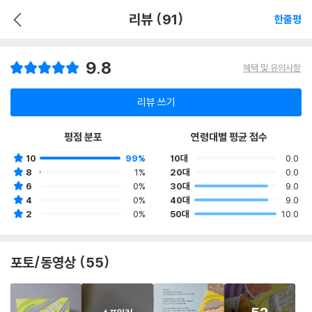
리뷰 (91)
한줄평
9.8
혜택 및 유의사항
리뷰 쓰기
평점 분포
연령대별 평균 점수
10
99%
10대
0.0
8
1%
20대
0.0
6
0%
30대
9.0
4
0%
40대
9.0
2
0%
50대
10.0
포토/동영상 (55)