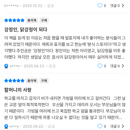
k*****n
2025.10.22.
신고
0
댓글
0
종이책
구매
강정인, 닭강정이 되다
이 책을 읽게 된 이유는 처음 봤을 때 앞표지에 내가 좋아하는 분식들이 그
려져 있었기 때문이다. 제목과 표지를 보고 한눈에 ‘분식 스토리다!’라고 생
각했다.주인공은 ‘강정인’이다. 정인이는 착한 아이였고, 닭강정을 아주 좋
아했다. 하지만 생일날 모든 음식이 닭강정이어서 매우 싫어하게 되었다.
그러던 어느 날, 김반찬이라는 아이가 정인이의 주황색 땡땡이 우산에 저
a***n
2025.09.23.
신고
0
댓글
0
주를 걸
종이책
구매
할머니의 사랑
학교를 마치고 갑자기 비가 내리면 가방을 머리에 쓰고 걸어간다. 그런 날
은 교문 앞이 북적북적한다. 우산을 가지고 데리러 오시는 부모님들이 많
기 때문이다. 가방을 머리에 쓰고 복잡한 학교 앞을 통과한다. 부모님이 두
분 다 일하시기 때문에 마중 나오실 수 없다는 것을 알고 있기 때문이다.
해든 분식을 운영하는 정인이 엄마도 일 때문에 우산을 들고나올 수 없다.
m**y
2025.09.22.
신고
0
댓글
0