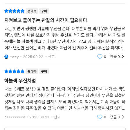
정인이
종이책
구매
지켜보고 들어주는 관찰의 시간이 필요하다.
나는 햇볕이 쨍쨍한 여름에 우산을 쓴다. 대부분 비를 막기 위해 우산을 쓰
지만, 햇빛에 나를 보호하기 위해 우산을 쓰기도 한다. 그래서 내 가방 한
쪽에는 늘 하늘색 체크무늬 5단 우산이 자리 잡고 있다. 해든 분식의 정인
이가 변신한 날에는 비가 내렸다. 자신이 건 저주에 걸려 우산을 펴자마자
닭강정으로 변해버린 정인이가 언제 다시 사람으로 돌아올지 마음 졸이며
m**y
2025.09.22.
신고
0
댓글
0
읽다 보니
종이책
구매
하늘색 우산처럼
나는 ＜해든 분식＞을 정말 좋아한다. 여러번 읽다보면 마치 내가 쓴 책인
것처럼 많은 면에서 정이 간다. 지금부터 주인공 정인이가 우산을 펼쳤던
것처럼 나도 나의 생각을 펼쳐 보도록 하겠다.이 책에서는 계속 마음이 바
뀌는 장면을 자주 찾을 수 있다. 이를테면 하늘색을 딱히 좋아하진 않지만
곧 좋아질 것 같다고 말하는 것이나, 닭강정이 좋아졌다 싫어졌다 하는 부
d********d
2025.09.21.
신고
0
댓글
0
분 등등이 있