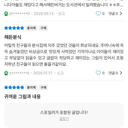
니다아들도 재밌다고 해서해든버거는 도서관에서 빌려봤습니다 ㅎㅎ추천
입니다~~
d********0
2026.06.13.
신고
0
댓글
0
종이책
구매
해든분식
어릴적 친구들과 분식집에 자주 갔었던 것들이 회상되네요. 주머니속에 꼭
꼭 숨겨놓았던 비상금으로 맛있게 사먹었던 기억이나요.아이들이 재미있
고 부담없이 읽을수 있고 글밥이 적당하고 재미있는 그림이 있어서 초등
저학년 친구들이 읽으면 좋을거같아요.
s********k
2026.01.17.
신고
0
댓글
0
종이책
구매
귀여운 그림과 내용
스포일러가 포함된 글입니다!
글보기