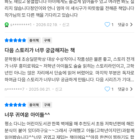
봐도 재밌고 뭉클합니다 아이에게도 즐겁게 읽어줄수 있고 여러번 봐도 질
리지 않습니다정인이와 언니 엄마 이 세식구가 따듯함을 전해준 책입니다
작가님의 또 다른 책을 기다리고 있습니다
s********1
2026.02.19.
신고
1
댓글
0
종이책
구매
다음 스토리가 너무 궁금해지는 책
문학동네 초승달문학상 대상 수상작이니 작품성은 물론 좋고, 스토리 전개
가 너무 흥미로워요~ 저학년 아이들도 술술 읽히는 스토리라인이고, 고학
년인 아니는 앉은 자리에서 단숨에 읽어 버렸어요. 마지막 부분은 독자로
하여금 다음 스토리가 너무너무 궁금하게 만듭니다. 다음 시리즈가 기대됩
니다.
n*******7
2025.06.21.
신고
1
댓글
0
종이책
구매
너무 귀여운 아이들^^
평소 다니는 어린이도서관 한쪽 벽에올 해 추천도서 초등 저학년편에 해든
분식이 붙어 있더라구요~~그래서 구매했고 아들(고학년이지만)과함께
읽어봤습니다^^너무 귀엽고 재밌는 책이에요^^마음 한켠이 찡하기도 합