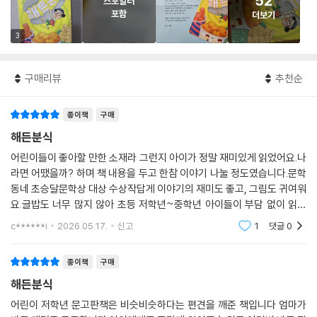
52
스포일러
포함
더보기
3
구매리뷰
추천순
종이책
구매
해든분식
어린이들이 좋아할 만한 소재라 그런지 아이가 정말 재미있게 읽었어요.나
라면 어땠을까? 하며 책 내용을 두고 한참 이야기 나눌 정도였습니다.문학
동네 초승달문학상 대상 수상작답게 이야기의 재미도 좋고, 그림도 귀여워
요.글밥도 너무 많지 않아 초등 저학년~중학년 아이들이 부담 없이 읽기
좋은 책 같아요. 추천합니다!
c******i
2026.05.17.
신고
1
댓글
0
종이책
구매
해든분식
어린이 저학년 문고판책은 비슷비슷하다는 편견을 깨준 책입니다 엄마가