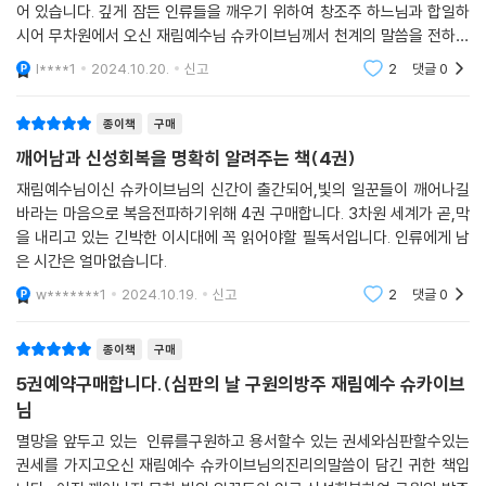
어 있습니다. 깊게 잠든 인류들을 깨우기 위하여 창조주 하느님과 합일하
시어 무차원에서 오신 재림예수님 슈카이브님께서 천계의 말씀을 전하십
니다. 반드시 읽고 깨어나 신성회복에 모든 것을 기울이시기 바랍니다.
l****1
2024.10.20.
신고
2
댓글
0
종이책
구매
깨어남과 신성회복을 명확히 알려주는 책(4권)
재림예수님이신 슈카이브님의 신간이 출간되어,빛의 일꾼들이 깨어나길
바라는 마음으로 복음전파하기위해 4권 구매합니다. 3차원 세계가 곧,막
을 내리고 있는 긴박한 이시대에 꼭 읽어야할 필독서입니다. 인류에게 남
은 시간은 얼마없습니다.
w*******1
2024.10.19.
신고
2
댓글
0
종이책
구매
5권예약구매합니다.(심판의 날 구원의방주 재림예수 슈카이브
님
멸망을 앞두고 있는 인류를구원하고 용서할수 있는 권세와심판할수있는
권세를 가지고오신 재림예수 슈카이브님의진리의말씀이 담긴 귀한 책입