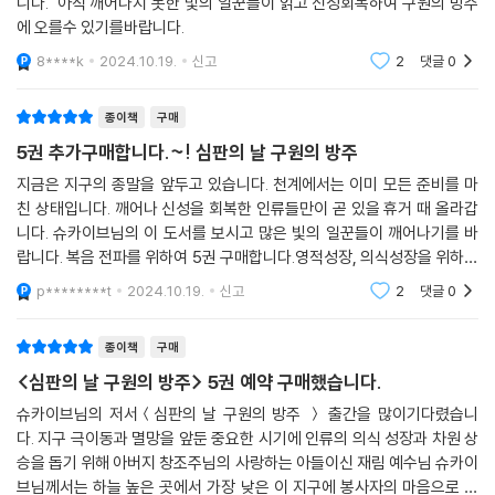
니다. 아직 깨어나지 못한 빛의 일꾼들이 읽고 신성회복하여 구원의 방주
에 오를수 있기를바랍니다.
8****k
2024.10.19.
신고
2
댓글
0
종이책
구매
5권 추가구매합니다.~! 심판의 날 구원의 방주
지금은 지구의 종말을 앞두고 있습니다. 천계에서는 이미 모든 준비를 마
친 상태입니다. 깨어나 신성을 회복한 인류들만이 곧 있을 휴거 때 올라갑
니다. 슈카이브님의 이 도서를 보시고 많은 빛의 일꾼들이 깨어나기를 바
랍니다. 복음 전파를 위하여 5권 구매합니다.영적성장, 의식성장을 위하여
슈카이브님이 계신 한책협에 오시길 바랍니다. 감사합니다.
p********t
2024.10.19.
신고
2
댓글
0
종이책
구매
<심판의 날 구원의 방주> 5권 예약 구매했습니다.
슈카이브님의 저서＜심판의 날 구원의 방주 ＞ 출간을 많이기다렸습니
다. 지구 극이동과 멸망을 앞둔 중요한 시기에 인류의 의식 성장과 차원 상
승을 돕기 위해 아버지 창조주님의 사랑하는 아들이신 재림 예수님 슈카이
브님께서는 하늘 높은 곳에서 가장 낮은 이 지구에 봉사자의 마음으로 행