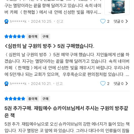
구는 멸망이라는 끝을 향해 달려가고 있습니다. 속히 네이
버 카페 ＜한책협＞에서 내 안에 신성한 빛을 깨우시기
바랍니다. 우리나라에 5만개나 되는 교회가 있으며, 우후
h******k
2024.10.25.
신고
2
댓글
0
죽순으로 편의점처럼 있습니다. 교회는 각종 비리의 온상
지이며, 성서에 좁은길, 좁은문으로 가야
종이책
구매
<심판의 날 구원의 방주 > 5권 구매했습니다.
＜심판의 날 구원의 방주 ＞ 5권 예약 구매 했습니다. 지인들에게 선물 하
겠습니다. 지구는 멸망이라는 끝을 향해 달려가고 있습니다. 속히 네이버
카페 ＜한책협＞에서 내 안에 신성한 빛을 깨우시기 바랍니다. 우리나라
에 5만개나 되는 교회가 있으며, 우후죽순으로 편의점처럼 있습니다. 교
회는 각종 비리의 온상지이며, 성서에 좁은길, 좁은문으로 가야 된다 라고
h******k
2024.10.21.
신고
2
댓글
0
하셨는데 기독교
종이책
구매
5권 추가구매. 재림예수 슈카이브님께서 주시는 구원의 방주같
은 책
5권 추가. 재림예수님으로 오신 슈카이브님의 강한 에너지가 들어 있는 책
입니다. 지구 멸망은 코 앞에 와 있습니다. 그러나 대다수의 인류들이 잠들