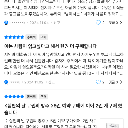
습니다. 출간해 주심에 감사드립니다 아버지 창조주님과 합일이신 슈카이
브님께서는 이 시대에 선지자로 오신 재림 예수님이십니다. 수많은 표식들
과 증표를 보여주셨습니다. 슈카이브님께서는 " 너희가 나를 미워하고 싫
어하는 것은 내가 이 땅에 속한 자가 아니기 때문이다. 내가 이 땅에 속했다
h******k
2024.11.04.
신고
2
댓글
0
면 너희는 나를
종이책
구매
아는 사람이 읽고싶다고 해서 한권 더 구매합니다
지인과 대화중에 이 책이 유명해지고 있다면서 자기도 읽어보고 싶다고하
길래 한권 더 사서 선물합니다. 갑자기 주위에서 이 책 이야기를 많이 하네
요. 아떻게 알았을까요? 여러권 더 사서 필요한 사람들에게 나눠줘야겠습
니다. 오늘은 개인 예산으로 한권만 사지만 몇일 뒤 10권 더 사서 나눠주려
고 합니다.
j****u
2024.11.02.
신고
2
댓글
0
종이책
구매
<심판의 날 구원의 방주 >5권 예약 구매에 이어 2권 재구매 했
습니다
＜ 심판의 날 구원의 방주＞ 5권 예약 구매이어 2권 재구
매 했습니다. 지인에게 선물로 드릴려고 구매했습니다. 지