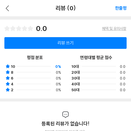
리뷰 (0)
한줄평
0.0
혜택 및 유의사항
리뷰 쓰기
평점 분포
연령대별 평균 점수
10
0%
10대
0.0
8
0%
20대
0.0
6
0%
30대
0.0
4
0%
40대
0.0
2
0%
50대
0.0
등록된 리뷰가 없습니다!