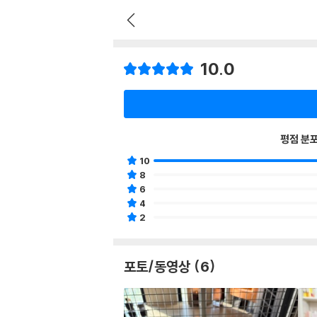
10.0
평점 분
10
8
6
4
2
포토/동영상 (6)