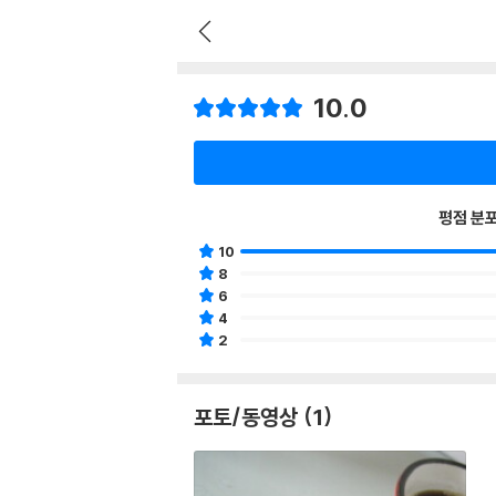
10.0
평점 분
10
8
6
4
2
포토/동영상 (1)