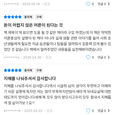
s******4
2025.05.18.
신고
0
댓글
0
종이책
구매
돈이 어렵지 않은 어른이 된다는 것
책 제목이 딱 읽으면 도움 될 것 같은 책이라 구입 하였는데 이 책은 딱딱한
이론중심의 설명이 된 책이 아니라 실제 생활 관련 이야기를 들어 사회 초
년생들에게 필요한 자금 습관들이나 팁들을 알려줘서 집중력 있게 볼수 있
었던 것 같습니다 책에서 알려주었던 내용들을 실천해봐야겠습니다
r*******s
2025.04.30.
신고
0
댓글
0
종이책
구매
지혜를 나눠주셔서 감사합니다
지혜를 나눠주셔서 감사합니다역시 시골쥐 님의 생각이 뚜렷하고 이해하
기 쉬운 설명에 독자인 저는 많이 부족하지만많이 배우게 되네요삶에 대한
태도까지 얻어갑니다새해 복 모두 많이 받으시고우리 모두 힘내서 지혜롭
게 잘 살아가보ㅏ요!!
e*******6
2025.04.22.
신고
0
댓글
0