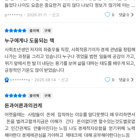
들었다.나이도 요즘은 중요한거 같지 않다 나보다 정보가 많기에 아는 것
도 많고 독자로서 배울 것이 많았다.책으로 만날 수 있다는 것이 감사했다.
p******s
2026.01.11.
신고
0
댓글
0
그런 것들을 20대에
종이책
구매
누구에게나 도움되는 책
사회초년생인 저자의 좌충우돌 직장, 사회적응기이자 경제 관념을 정립해
나가는 과정을 그리고 있습니다.누구나 겪었을 법한 일들에 공감이 가고,
위기 앞에서 한 발 더 내딛는 용기를 보며 삶을 대하는 태도를 배우게 되고,
긍정적인 기운도 많이 받았습니다.
n*******a
2025.08.14.
신고
0
댓글
0
종이책
구매
돈과어른과의관계
어렷을때는 사람들이 돈에 집착하는 이유를 알디못햇다 왜 무리하면서
돈을 벌려고할까지금은 이해가 간다 돈이없다면 할수있는것도별로없
고 인간관계도 안좋아진다는 느낌..나도 경제적자유함을 얻기위해 노력
해야한다 경제에관심을 가야하고 제태크에 대해 공부해야한다는느낌