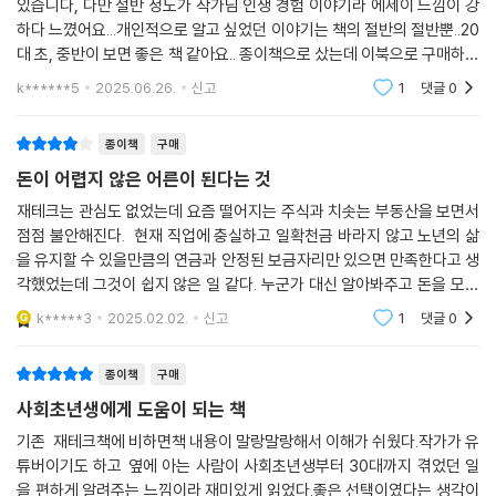
있습니다, 다만 절반 정도가 작가님 인생 경험 이야기라 에세이 느낌이 강
하다 느꼈어요...개인적으로 알고 싶었던 이야기는 책의 절반의 절반뿐..20
대 초, 중반이 보면 좋은 책 같아요.. 종이책으로 샀는데 이북으로 구매하시
길 권합니다
k******5
2025.06.26.
신고
1
댓글
0
종이책
구매
돈이 어렵지 않은 어른이 된다는 것
재테크는 관심도 없었는데 요즘 떨어지는 주식과 치솟는 부동산을 보면서
점점 불안해진다. 현재 직업에 충실하고 일확천금 바라지 않고 노년의 삶
을 유지할 수 있을만큼의 연금과 안정된 보금자리만 있으면 만족한다고 생
각했었는데 그것이 쉽지 않은 일 같다. 누군가 대신 알아봐주고 돈을 모아
주면 좋겠지만 그럴 수 없으니, 지금도 많이 늦었지만 지금부터라도 재테
k*****3
2025.02.02.
신고
1
댓글
0
크 공부 시작해보
종이책
구매
사회초년생에게 도움이 되는 책
기존 재테크책에 비하면책 내용이 말랑말랑해서 이해가 쉬웠다.작가가 유
튜버이기도 하고 옆에 아는 사람이 사회초년생부터 30대까지 겪었던 일
을 편하게 알려주는 느낌이라 재미있게 읽었다.좋은 선택이였다는 생각이