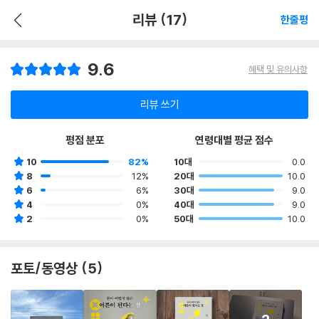
리뷰 (17)
한줄평
9.6
혜택 및 유의사항
리뷰 쓰기
평점 분포
연령대별 평균 점수
10
82%
10대
0.0
8
12%
20대
10.0
6
6%
30대
9.0
4
0%
40대
9.0
2
0%
50대
10.0
포토/동영상 (5)