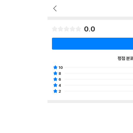
0.0
평점 분
10
8
6
4
2