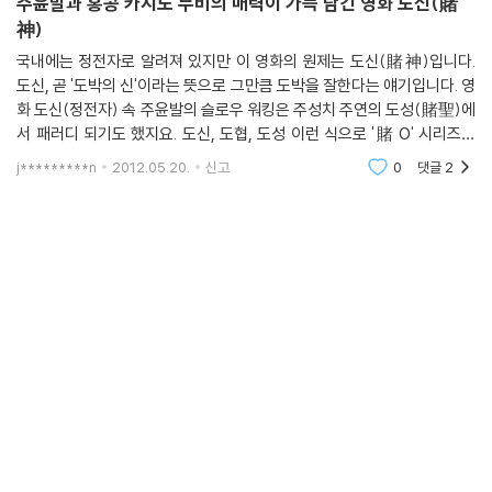
주윤발과 홍콩 카지노 무비의 매력이 가득 담긴 영화 도신(賭
神)
국내에는 정전자로 알려져 있지만 이 영화의 원제는 도신(賭神)입니다.
도신, 곧 '도박의 신'이라는 뜻으로 그만큼 도박을 잘한다는 얘기입니다. 영
화 도신(정전자) 속 주윤발의 슬로우 워킹은 주성치 주연의 도성(賭聖)에
서 패러디 되기도 했지요. 도신, 도협, 도성 이런 식으로 '賭 O' 시리즈가
있고 도성에서 주인공 주성치가 도신의 도박 장면을 보며 도신 주윤발의
j*********n
2012.05.20.
신고
0
댓글
2
걸음걸이를 흉내