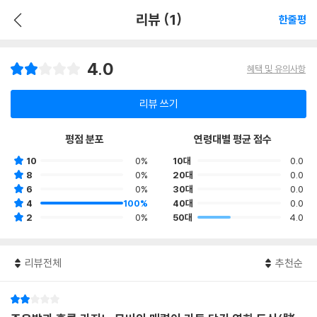
리뷰 (1)
한줄평
4.0
혜택 및 유의사항
리뷰 쓰기
평점 분포
연령대별 평균 점수
10
0%
10대
0.0
8
0%
20대
0.0
6
0%
30대
0.0
4
100%
40대
0.0
2
0%
50대
4.0
리뷰전체
추천순