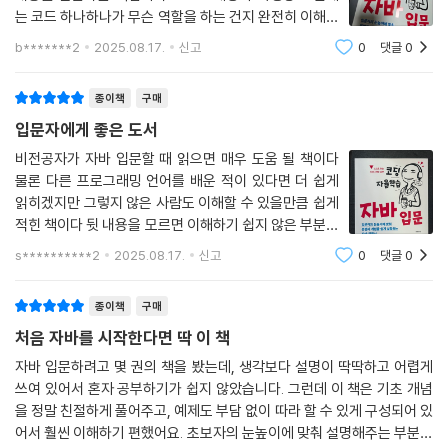
는 코드 하나하나가 무슨 역할을 하는 건지 완전히 이해할
수가 없는데 그런 부분이 있으면 미리 간단하게 설명하고
b*******2
2025.08.17.
신고
0
댓글
0
이후에 있는 자세한 내용을 다루는 챕터까지 표시해주어
서 굉장히 친절한 책이라고 생각합니다. 자
종이책
구매
입문자에게 좋은 도서
비전공자가 자바 입문할 때 읽으면 매우 도움 될 책이다
물론 다른 프로그래밍 언어를 배운 적이 있다면 더 쉽게
읽히겠지만 그렇지 않은 사람도 이해할 수 있을만큼 쉽게
적힌 책이다 뒷 내용을 모르면 이해하기 쉽지 않은 부분이
있을 때 간단히 내용을 설명하고 어떤 파트에서 자세히 배
s**********2
2025.08.17.
신고
0
댓글
0
우게 되는지 적혀있는 것이 특히 좋았다 혼자서 독학을 하
고 싶은 사람들은 이 책을 이용하면 좋
종이책
구매
처음 자바를 시작한다면 딱 이 책
자바 입문하려고 몇 권의 책을 봤는데, 생각보다 설명이 딱딱하고 어렵게
쓰여 있어서 혼자 공부하기가 쉽지 않았습니다. 그런데 이 책은 기초 개념
을 정말 친절하게 풀어주고, 예제도 부담 없이 따라 할 수 있게 구성되어 있
어서 훨씬 이해하기 편했어요. 초보자의 눈높이에 맞춰 설명해주는 부분이