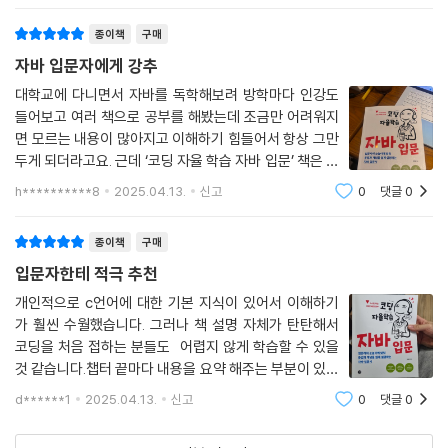
종이책
구매
자바 입문자에게 강추
대학교에 다니면서 자바를 독학해보려 방학마다 인강도
들어보고 여러 책으로 공부를 해봤는데 조금만 어려워지
면 모르는 내용이 많아지고 이해하기 힘들어서 항상 그만
두게 되더라고요. 근데 ‘코딩 자율 학습 자바 입문’ 책은 설
명도 쉽고 자세하게 되어있고 이해하기도 쉬워서 꾸준히
h**********8
2025.04.13.
신고
0
댓글
0
공부하게 되는 것 같아요!
종이책
구매
입문자한테 적극 추천
개인적으로 c언어에 대한 기본 지식이 있어서 이해하기
가 훨씬 수월했습니다. 그러나 책 설명 자체가 탄탄해서
코딩을 처음 접하는 분들도 어렵지 않게 학습할 수 있을
것 같습니다.챕터 끝마다 내용을 요약 해주는 부분이 있어
서 반복 학습하기 좋았고 퀴즈가 있어 개념을 빨리 이해할
d******1
2025.04.13.
신고
0
댓글
0
수 있습니다