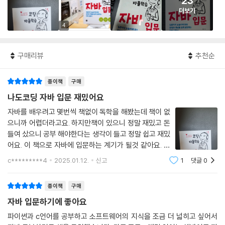
23
더보기
4
구매리뷰
추천순
종이책
구매
나도코딩 자바 입문 재밌어요
자바를 배우려고 몇번씩 책없이 독학을 해봤는데 책이 없
으니까 어렵더라고요. 하지만책이 있으니 정말 재밌고 돈
들여 샀으니 공부 해야한다는 생각이 들고 정말 쉽고 재밌
어요. 이 책으로 자바에 입문하는 계기가 될것 같아요. 정
말 추천드려요.
c*********4
2025.01.12.
신고
1
댓글
0
종이책
구매
자바 입문하기에 좋아요
파이썬과 c언어를 공부하고 소프트웨어의 지식을 조금 더 넓히고 싶어서