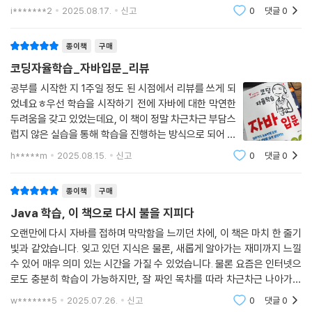
특히 마음에 들었습니다. 덕분에 처음 시작하는 단계에서도 막힘 없이 공
i*******2
2025.08.17.
신고
0
댓글
0
부를 이어갈
종이책
구매
코딩자율학습_자바입문_리뷰
공부를 시작한 지 1주일 정도 된 시점에서 리뷰를 쓰게 되
었네요ㅎ우선 학습을 시작하기 전에 자바에 대한 막연한
두려움을 갖고 있었는데요, 이 책이 정말 차근차근 부담스
럽지 않은 실습을 통해 학습을 진행하는 방식으로 되어 있
어서 지금까지는 부담없이 정말 재미있게공부하고 있습
h*****m
2025.08.15.
신고
0
댓글
0
니다. 전공을 컴퓨터 쪽으로 하고 있지만 코딩과 친하지가
않아 걱정이 많았는데 2학년 여름방학을
종이책
구매
Java 학습, 이 책으로 다시 불을 지피다
오랜만에 다시 자바를 접하며 막막함을 느끼던 차에, 이 책은 마치 한 줄기
빛과 같았습니다. 잊고 있던 지식은 물론, 새롭게 알아가는 재미까지 느낄
수 있어 매우 의미 있는 시간을 가질 수 있었습니다. 물론 요즘은 인터넷으
로도 충분히 학습이 가능하지만, 잘 짜인 목차를 따라 차근차근 나아가는
책만의 매력이 저는 분명이 존재한다고 생각합니다. 페이지를 넘기며 눈으
w*******5
2025.07.26.
신고
0
댓글
0
로 익히는