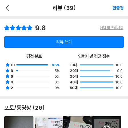
리뷰 (39)
한줄평
9.8
혜택 및 유의사항
리뷰 쓰기
평점 분포
연령대별 평균 점수
10
95%
10대
10.0
8
5%
20대
9.0
6
0%
30대
10.0
4
0%
40대
10.0
2
0%
50대
10.0
포토/동영상 (26)