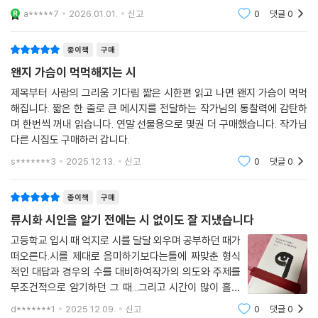
을 읽어요.당신이 곧 시, 그러니 이제는 시 없이는 잘 지낼
a*****7
2026.01.01.
신고
0
댓글
0
수 없을 것 같아요. 무슨 말이 더 필요할까요. 당신을 위한
시집이에요.겨울 여행자는여름
종이책
구매
왠지 가슴이 먹먹해지는 시
제목부터 사랑의 그리움 기다림 짧은 시한편 읽고 나면 왠지 가슴이 먹먹
해집니다. 짧은 한 줄로 큰 메시지를 전달하는 작가님의 통찰력에 감탄하
며 한번씩 꺼내 읽습니다. 연말 선물용으로 몇권 더 구매했습니다. 작가님
다른 시집도 구매하러 갑니다.
s*******3
2025.12.13.
신고
0
댓글
0
종이책
구매
류시화 시인을 알기 전에는 시 없이도 잘 지냈습니다
고등학교 입시 때 억지로 시를 달달 외우며 공부하던 때가
떠오른다.시를 제대로 음미하기보다는틀에 짜맞춘 형식
적인 대답과 경우의 수를 대비하여작가의 의도와 주제를
무조건적으로 암기하던 그 때...그리고 시간이 많이 흘러
성인이 되고도 사회생활에 찌들어있던 어느 날다시 시집
d*******1
2025.12.09.
신고
0
댓글
0