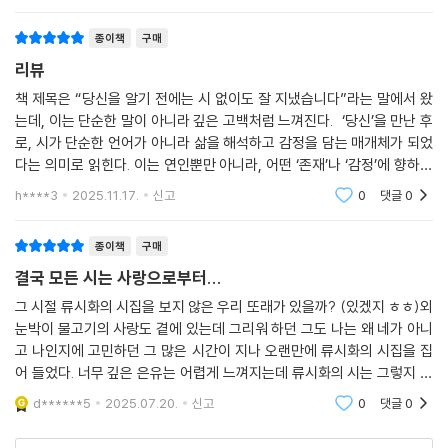
을, 그 안에서 류시화 시인을 제대로 마주하게 되었다.이
미 마음챙김의 시로 익히 낯익은 이름이었지
종이책
구매
리뷰
책 제목은 “당신을 알기 전에는 시 없이도 잘 지냈습니다”라는 말에서 왔
는데, 이는 단순한 말이 아니라 깊은 고백처럼 느껴진다. ‘당신’을 만난 후
로, 시가 단순한 언어가 아니라 삶을 해석하고 감정을 담는 매개체가 되었
다는 의미로 읽힌다. 이는 연인뿐만 아니라, 어떤 ‘존재’나 ‘감정’에 향하는
시인의 내면 고백일 수 있다.
h****3
2025.11.17.
신고
0
댓글
0
종이책
구매
결국 모든 시는 사랑으로부터...
그 시절 류시화의 시집을 보지 않은 우리 또래가 있을까? (있겠지 ㅎㅎ)외
눈박이 물고기의 사랑도 곁에 있는데 그리워 하던 그도 나는 왜 네가 아니
고 나인지에 고민하던 그 많은 시간이 지나 오랜만에 류시화의 시집을 집
어 들었다. 너무 깊은 은유는 어렵게 느껴지는데 류시화의 시는 그렇지 않
아서 좋다. 그렇다고 요즘 유행하는 것 처럼 단순한 말장난을 하지 않고 진
d******5
2025.07.20.
신고
0
댓글
0
지하게 이야기한