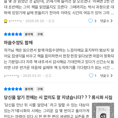
을 몇 권 읽었던 것 같은데, 21세기에 들어선 잘 모르겠다. 어쩌면 2천 년
대 초반에는 그의 책을 읽었을지도 모른다. 그때까지는 박사 과정으로 대
학에 있었기에 삶에 쪼들리기 전이라 아마도 시간의 여유가 있어 그의 책
을 조금 읽었을지도 모른다. 게다가 정통 시집은 참으로 오래간만에 읽는
e*****u
2025.05.20.
신고
3
댓글
0
것이다.그런데
종이책
구매
마음수양도 함께
작가님 책은 읽으면서 함께 마음수양하는 느낌이에요.표지부터 범상치 않
아요.잡생각을 비우고 책을 음미하면서 한장 한장 읽다보면 마음이 정화되
는 기분입니다.자주 책 내주셔서 감사해요.기대안하고 있다가 신간소식 들
리면 너무 반가운 마음에 설레며 책 도착하기를 기다렸다가 읽는 시간 너
무 소중해요.
p******g
2025.03.31.
신고
1
댓글
0
종이책
구매
당신을 알기 전에는 시 없이도 잘 지냈습니다? ? ? 류시화 시집
'당신을 만난 뒤 시를 알았네.' 라고 말할 수 있는 대상이
있는가?류시화의 시에는 그리운 길 몇 번이고 돌아가게
만드는 마력이 있다.시 한 편 한 편이 생생하고 실존을 흔