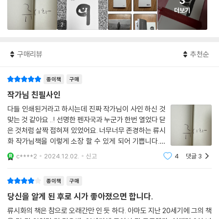
3
더보기
2
구매리뷰
추천순
종이책
구매
작가님 친필사인
다들 인쇄된거라고 하시는데 진짜 작가님이 사인 하신 것
맞는 것 같아요 ..! 선명한 펜자국과 누군가 한번 열었다 닫
은 것처럼 살짝 접혀져 있었어요. 너무너무 존경하는 류시
화 작가님책을 이렇게 소장 할 수 있게 되어 기쁩니다.남
은 2024년은 이 시집으로 마무리 할래요??
c****2
2024.12.02.
신고
4
댓글
3
종이책
구매
당신을 알게 된 후로 시가 좋아졌으면 합니다.
류시화의 책은 참으로 오래간만 인 듯 하다. 아마도 지난 20세기에 그의 책