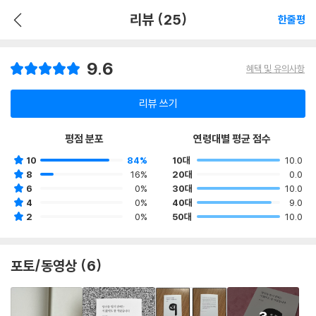
리뷰 (25)
한줄평
9.6
혜택 및 유의사항
리뷰 쓰기
평점 분포
연령대별 평균 점수
10
84%
10대
10.0
8
16%
20대
0.0
6
0%
30대
10.0
4
0%
40대
9.0
2
0%
50대
10.0
포토/동영상 (6)