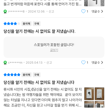
들고 번개처럼 마음에 꽂힌다.시를 통해 언어가 가진 힘을
실감하는 드문 경험이다.첫 문장은 시인이 쓰지만 그 뒤의
r********8
2024.12.06.
신고
1
댓글
0
문장은읽는 이들이 마음으로 써 내려가듯이,시는 쓰는 이
와 읽는 이 사이에서 오래 이야기한다.
종이책
구매
당신을 알기 전에는 시 없이도 잘 지냈습니다.
스포일러가 포함된 글입니다!
글보기
c******m
2025.04.13.
신고
1
댓글
0
종이책
구매
당신을 알기 전에는 시 없이도 잘 지냈습니다
류시화 시인의 시집,《당신을 알기 전에는 시 없이도 잘 지
냈습니다》는 밤 여행자들을 위한 책이에요. 끝이 보이지
않는 터널을 지나고 있다면 더더욱 멈추지 말고 나아가야
해요. 조금만 더, 자신을 믿고 나아갈 힘을 얻기 위해 시집