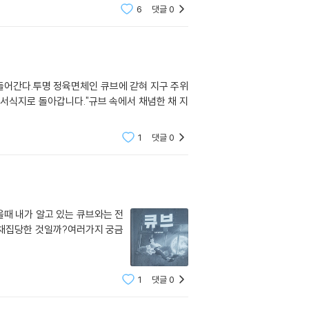
6
댓글
0
들어간다.투명 정육면체인 큐브에 갇혀 지구 주위
.서식지로 돌아갑니다."규브 속에서 채념한 채 지
1
댓글
0
때 내가 알고 있는 큐브와는 전
에 채집당한 것일까?여러가지 궁금
1
댓글
0