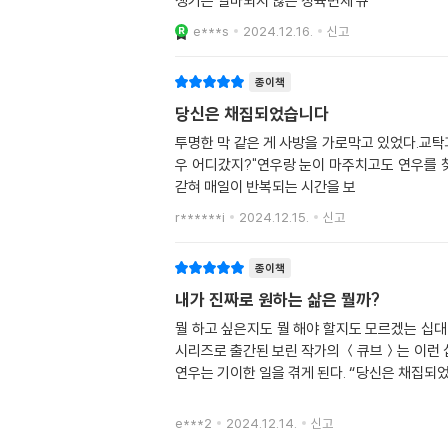
생기는 얼마되지 않은 정육면체 큐
e***s
2024.12.16.
신고
종이책
당신은 채집되었습니다
투명한 막 같은 게 사방을 가로막고 있었다.교탁
우 어디갔지?"연우랑 눈이 마주치고도 연우를 
갇혀 매일이 반복되는 시간을 보
r******i
2024.12.15.
신고
종이책
내가 진짜로 원하는 삶은 뭘까?
뭘 하고 싶은지도 뭘 해야 할지도 모르겠는 십대
시리즈로 출간된 보린 작가의 ＜큐브＞는 이런 
연우는 기이한 일을 겪게 된다. “당신은 채집되었
e***2
2024.12.14.
신고