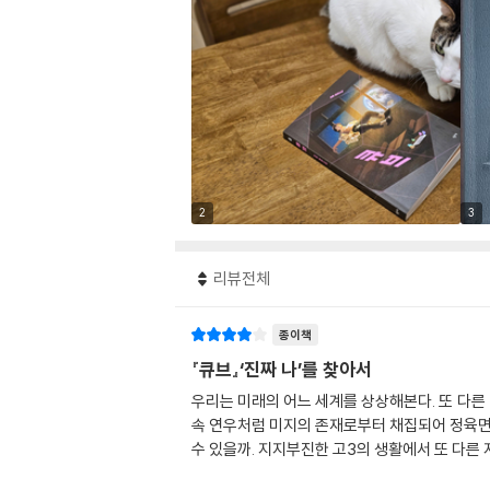
2
3
리뷰전체
종이책
『큐브』‘진짜 나’를 찾아서
우리는 미래의 어느 세계를 상상해본다. 또 다른
속 연우처럼 미지의 존재로부터 채집되어 정육면체
수 있을까. 지지부진한 고3의 생활에서 또 다른 