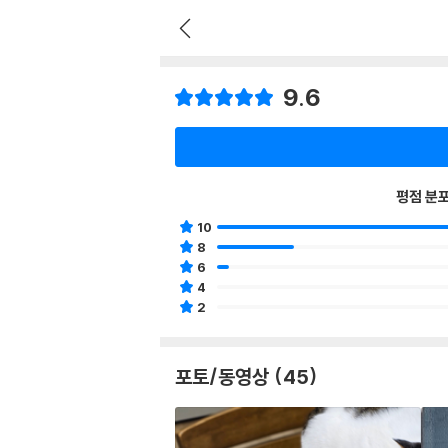
9.6
평점 분
10
8
6
4
2
포토/동영상 (45)