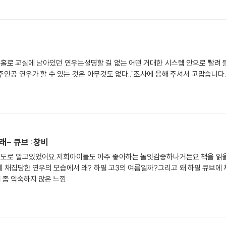
 홀로 교실에 남아있던 연우는설명할 길 없는 어떤 거대한 시스템 안으로 빨려 
인공 연우가 할 수 있는 것은 아무것도 없다.."조사에 응해 주셔서 고맙습니다
- 큐브 :창비
도로 알고있었어요.저희아이들도 아주 좋아하는 놀잇감중하나거든요.책을 읽을
에 채집당한 연우의 모습에서 왜? 하필 고3의 여름일까?그리고 왜 하필 큐브
 좀 익숙하지 않은 느낌