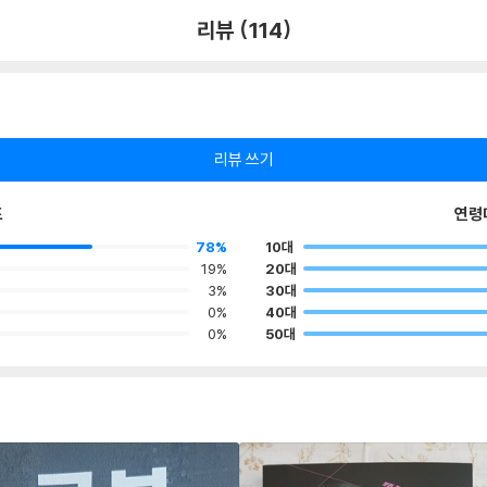
리뷰 (114)
리뷰 쓰기
포
연령
78%
10대
19%
20대
3%
30대
0%
40대
0%
50대