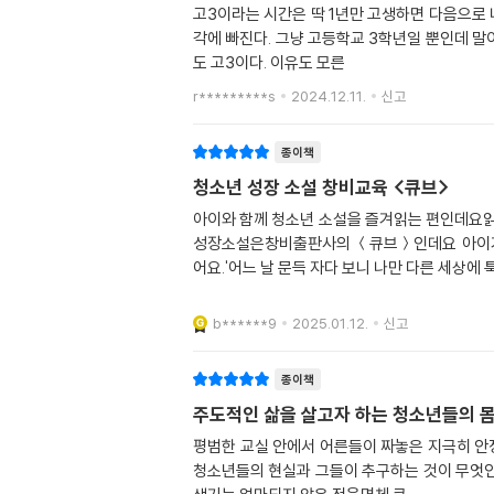
고3이라는 시간은 딱 1년만 고생하면 다음으로 
각에 빠진다. 그냥 고등학교 3학년일 뿐인데 말
도 고3이다. 이유도 모른
r*********s
2024.12.11.
신고
종이책
청소년 성장 소설 창비교육 <큐브>
아이와 함께 청소년 소설을 즐겨읽는 편인데요읽
성장소설은창비출판사의 ＜큐브＞인데요 아이가 가끔
어요.'어느 날 문득 자다 보니 나만 다른 세상에 
b******9
2025.01.12.
신고
종이책
주도적인 삶을 살고자 하는 청소년들의 
평범한 교실 안에서 어른들이 짜놓은 지극히 안
청소년들의 현실과 그들이 추구하는 것이 무엇인