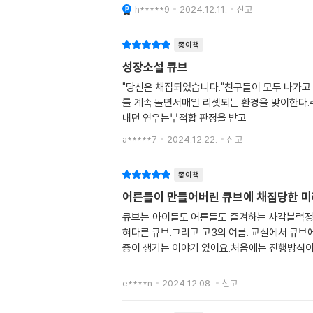
h*****9
2024.12.11.
신고
종이책
성장소설 큐브
"당신은 채집되었습니다."친구들이 모두 나가고
를 계속 돌면서매일 리셋되는 환경을 맞이한다.주
내던 연우는부적합 판정을 받고
a*****7
2024.12.22.
신고
종이책
어른들이 만들어버린 큐브에 채집당한 미래
큐브는 아이들도 어른들도 즐겨하는 사각블럭정
혀다른 큐브.그리고 고3의 여름. 교실에서 큐브
증이 생기는 이야기 였어요.처음에는 진행방식이
e****n
2024.12.08.
신고