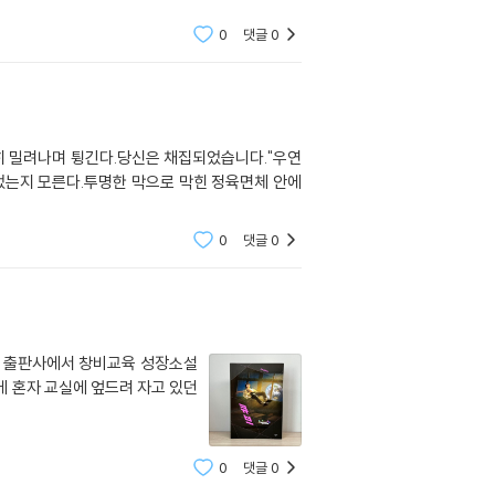
0
댓글
0
천히 밀려나며 튕긴다.당신은 채집되었습니다."우연
었는지 모른다.투명한 막으로 막힌 정육면체 안에
0
댓글
0
교육 출판사에서 창비교육 성장소설
 혼자 교실에 엎드려 자고 있던
0
댓글
0