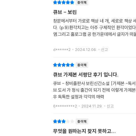
종이책
큐브 - 보린
창문에서부터 가로로 책상 네 개, 세로로 책상 
다. (p.9)환각치고는 아주 구체적인 환각이
앰.그리고 홀로그램 공 한가운데에서 글자가 떠
d******2
2024.12.06.
신고
종이책
큐브 가제본 서평단 후기 입니다.
큐브 - 창비출판사 보린신간소설 [가제본 -독
브 도서 가 정식 출간이 되기 전에 이렇게 가제
우 독특한 설정과 각각의 매력
6*********2
2024.11.29.
신고
종이책
무엇을 원하는지 찾지 못하고...