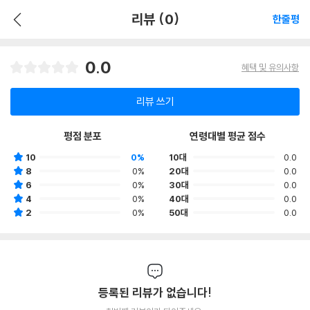
리뷰 (0)
한줄평
0.0
혜택 및 유의사항
리뷰 쓰기
평점 분포
연령대별 평균 점수
10
0%
10대
0.0
8
0%
20대
0.0
6
0%
30대
0.0
4
0%
40대
0.0
2
0%
50대
0.0
등록된 리뷰가 없습니다!