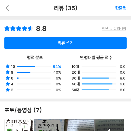
리뷰 (35)
한줄평
8.8
혜택 및 유의사항
리뷰 쓰기
평점 분포
연령대별 평균 점수
10
54%
10대
0.0
8
40%
20대
0.0
6
6%
30대
8.0
4
0%
40대
9.0
2
0%
50대
8.0
포토/동영상 (7)