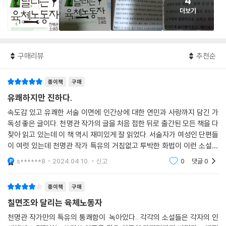
4
더보기
구매리뷰
추천순
종이책
구매
유쾌하지만 진하다.
속도감 있고 유쾌한 서술 이면에 인간상에 대한 연민과 사랑까지 담긴 가
독성 좋은 글이다. 천명관 작가의 글을 처음 접한 뒤로 출간된 모든 책을 다
찾아 읽고 있는데 이 책 역시 재미있게 잘 읽었다. 서술자가 여성인 단편들
이 여럿 있는데 천명관 작가 특유의 거침없고 투박한 화법이 이런 소설들
에서는 상당히 정제되고 세련되게 표현돼서 대체 작가의 능력이 어디까지
s******8
2024.04.10.
신고
0
댓글
0
인가 감탄하였
종이책
구매
칠면조와 달리는 육체노동자
천명관 작가만의 특유의 통쾌함이 녹아있다.. 각각의 소설들은 각자의 인